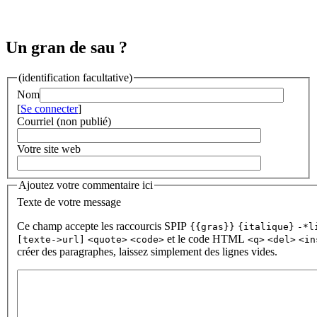
Un gran de sau ?
(identification facultative)
Nom
[
Se connecter
]
Courriel (non publié)
Votre site web
Ajoutez votre commentaire ici
Texte de votre message
Ce champ accepte les raccourcis SPIP
{{gras}}
{italique}
-*l
et le code HTML
[texte->url]
<quote>
<code>
<q>
<del>
<in
créer des paragraphes, laissez simplement des lignes vides.