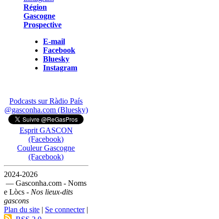
Région
Gascogne
Prospective
E-mail
Facebook
Bluesky
Instagram
Podcasts sur Ràdio País
@gasconha.com (Bluesky)
Esprit GASCON
(Facebook)
Couleur Gascogne
(Facebook)
2024-2026
— Gasconha.com - Noms
e Lòcs -
Nos lieux-dits
gascons
Plan du site
|
Se connecter
|