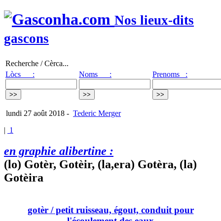
Nos lieux-dits
gascons
Recherche / Cèrca...
Lòcs :
Noms :
Prenoms :
lundi 27 août 2018
-
Tederic Merger
|
1
en graphie alibertine :
(lo) Gotèr, Gotèir, (la,era) Gotèra, (la)
Gotèira
gotèr
/ petit ruisseau, égout, conduit pour
l'écoulement des eaux