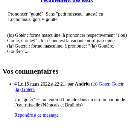
Prononcer "goutè". Sens "petit ruisseau" attesté en
Luchonnais. gota = goutte
(lo) Gotèr : forme masculine, à prononcer respectivement "(lou)
Goutè, Gouteÿ" ; le second est la variante nord-gasconne.
(la) Gotèra : forme masculine, à prononcer "(la) Goutère,
Goutèro"...
Vos commentaires
#
Le 15 mars 2022 à 22:21
,
par
Andriu
(lo) Gotèr, Gotèir,
(la) Gotèra
Un "gotèr" est un endroit humide dans un terrain par où de
l’eau ruisselle (Néracais et Brulhois).
Répondre à ce message