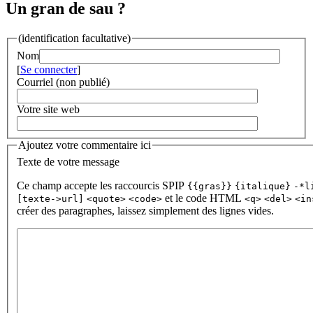
Un gran de sau ?
(identification facultative)
Nom
[
Se connecter
]
Courriel (non publié)
Votre site web
Ajoutez votre commentaire ici
Texte de votre message
Ce champ accepte les raccourcis SPIP
{{gras}}
{italique}
-*l
et le code HTML
[texte->url]
<quote>
<code>
<q>
<del>
<in
créer des paragraphes, laissez simplement des lignes vides.