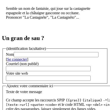
Semble un nom de fantaisie, qui joue sur la castagnette
espagnole et la châtaigne gasconne ou occitane.
Prononcer "La Castagnéte", "La Castagnéto"...
Un gran de sau ?
(identification facultative)
Nom
[
Se connecter
]
Courriel (non publié)
Votre site web
Ajoutez votre commentaire ici
Texte de votre message
Ce champ accepte les raccourcis SPIP
{{gras}}
{italique}
-*l
et le code HTML
[texte->url]
<quote>
<code>
<q>
<del>
<in
créer des paragraphes, laissez simplement des lignes vides.