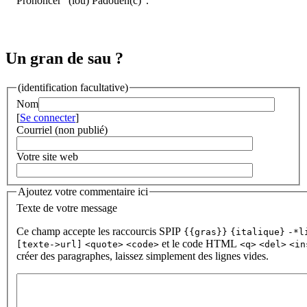
Prononcer "(lou) Padouén(c)".
Un gran de sau ?
(identification facultative)
Nom
[
Se connecter
]
Courriel (non publié)
Votre site web
Ajoutez votre commentaire ici
Texte de votre message
Ce champ accepte les raccourcis SPIP
{{gras}}
{italique}
-*l
et le code HTML
[texte->url]
<quote>
<code>
<q>
<del>
<in
créer des paragraphes, laissez simplement des lignes vides.