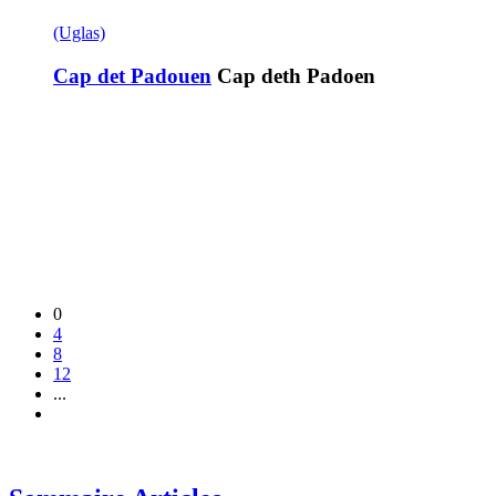
(Uglas)
Cap det Padouen
Cap deth Padoen
0
4
8
12
...