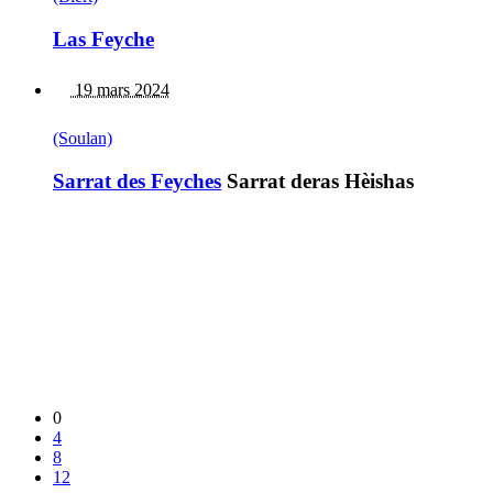
Las Feyche
19 mars 2024
(Soulan)
Sarrat des Feyches
Sarrat deras Hèishas
0
4
8
12