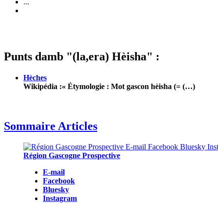
...
Punts damb "(la,era) Hèisha" :
Hèches
Wikipédia :« Étymologie : Mot gascon hèisha (= (…)
Sommaire Articles
Région Gascogne Prospective
E-mail
Facebook
Bluesky
Instagram