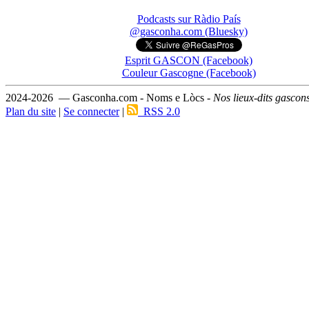
Podcasts sur Ràdio País
@gasconha.com (Bluesky)
Esprit GASCON (Facebook)
Couleur Gascogne (Facebook)
2024-2026 — Gasconha.com - Noms e Lòcs -
Nos lieux-dits gascon
Plan du site
|
Se connecter
|
RSS 2.0