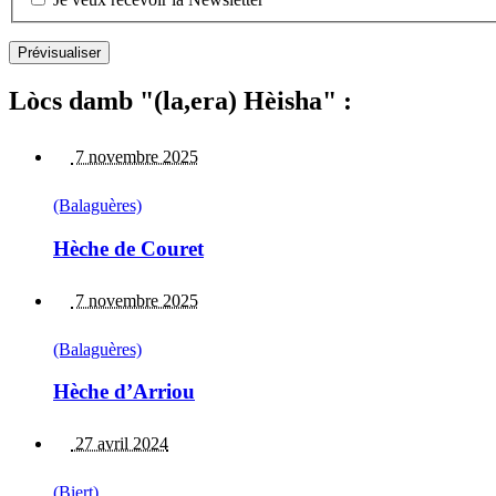
Lòcs damb "(la,era) Hèisha" :
7 novembre 2025
(Balaguères)
Hèche de Couret
7 novembre 2025
(Balaguères)
Hèche d’Arriou
27 avril 2024
(Biert)