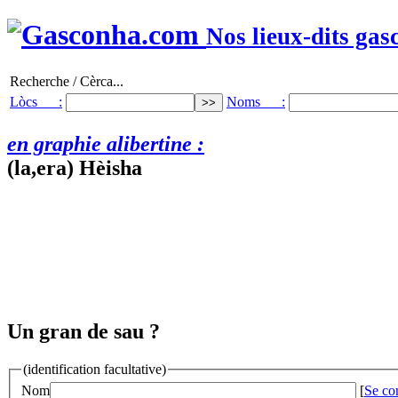
Nos lieux-dits gas
Recherche / Cèrca...
Lòcs :
Noms :
en graphie alibertine :
(la,era) Hèisha
Un gran de sau ?
(identification facultative)
Nom
[
Se co