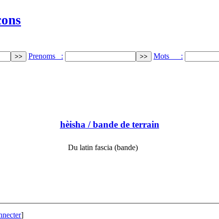
cons
Prenoms :
Mots :
hèisha
/ bande de terrain
Du latin fascia (bande)
nnecter
]