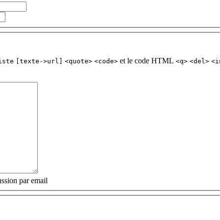
et le code HTML
iste
[texte->url]
<quote>
<code>
<q>
<del>
<i
ssion par email