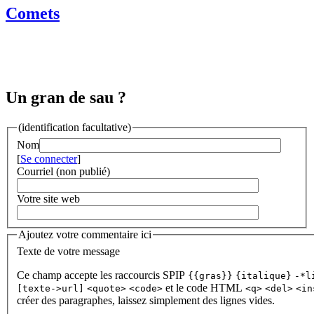
Comets
Un gran de sau ?
(identification facultative)
Nom
[
Se connecter
]
Courriel (non publié)
Votre site web
Ajoutez votre commentaire ici
Texte de votre message
Ce champ accepte les raccourcis SPIP
{{gras}}
{italique}
-*l
et le code HTML
[texte->url]
<quote>
<code>
<q>
<del>
<in
créer des paragraphes, laissez simplement des lignes vides.