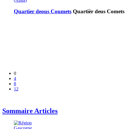
(Auga)
Quartier deous Coumets
Quartièr deus Comets
0
4
8
12
Sommaire Articles