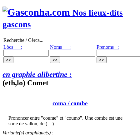
Nos lieux-dits
gascons
Recherche / Cèrca...
Lòcs :
Noms :
Prenoms :
en graphie alibertine :
(eth,lo) Comet
coma
/ combe
Prononcer entre "coume" et "coumo". Une combe est une
sorte de vallon, de (…)
Variante(s) graphique(s) :