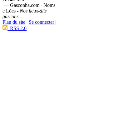
— Gasconha.com - Noms
e Lòcs -
Nos lieux-dits
gascons
Plan du site
|
Se connecter
|
RSS 2.0