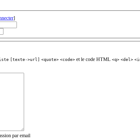
nnecter
]
et le code HTML
iste
[texte->url]
<quote>
<code>
<q>
<del>
<i
ssion par email