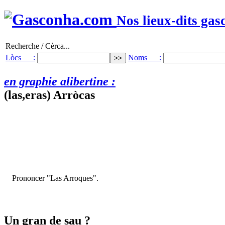
Nos lieux-dits gas
Recherche / Cèrca...
Lòcs :
Noms :
en graphie alibertine :
(las,eras) Arròcas
Prononcer "Las Arroques".
Un gran de sau ?