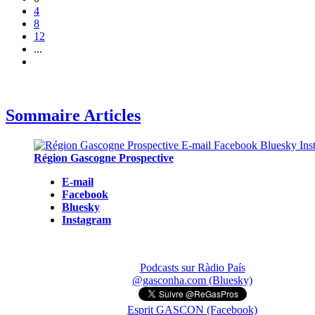
4
8
12
...
Sommaire Articles
Région Gascogne Prospective
E-mail
Facebook
Bluesky
Instagram
Podcasts sur Ràdio País
@gasconha.com (Bluesky)
Esprit GASCON (Facebook)