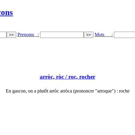
cons
Prenoms :
Mots :
arròc, ròc
/ roc, rocher
En gascon, on a plutôt arròc arròca (prononcer "arroque") : roche