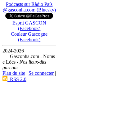
Podcasts sur Ràdio País
@gasconha.com (Bluesky)
Esprit GASCON
(Facebook)
Couleur Gascogne
(Facebook)
2024-2026
— Gasconha.com - Noms
e Lòcs -
Nos lieux-dits
gascons
Plan du site
|
Se connecter
|
RSS 2.0