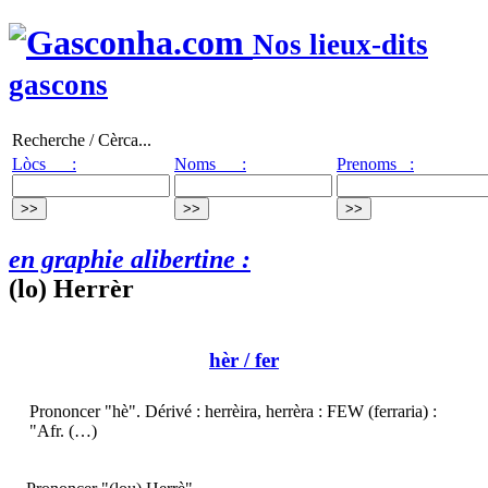
Nos lieux-dits
gascons
Recherche / Cèrca...
Lòcs :
Noms :
Prenoms :
en graphie alibertine :
(lo) Herrèr
hèr
/ fer
Prononcer "hè". Dérivé : herrèira, herrèra : FEW (ferraria) :
"Afr. (…)