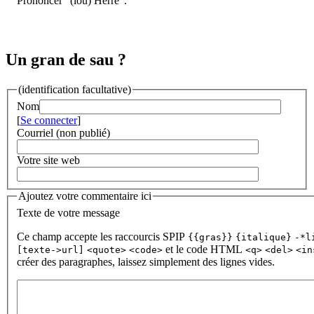
Prononcer "(lou) Herrè".
Un gran de sau ?
(identification facultative)
Nom
[
Se connecter
]
Courriel (non publié)
Votre site web
Ajoutez votre commentaire ici
Texte de votre message
Ce champ accepte les raccourcis SPIP
{{gras}}
{italique}
-*l
et le code HTML
[texte->url]
<quote>
<code>
<q>
<del>
<in
créer des paragraphes, laissez simplement des lignes vides.