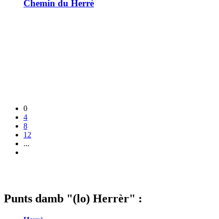
Chemin du Herré
0
4
8
12
...
Punts damb "(lo) Herrèr" :