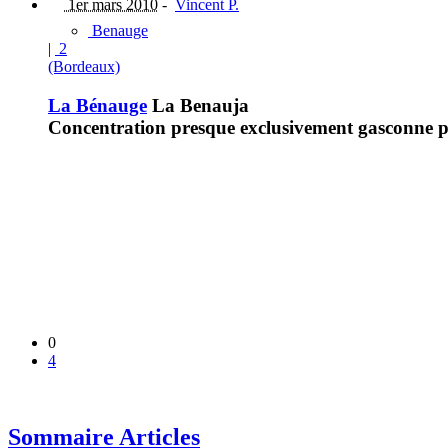
1er mars 2010
-
Vincent P.
Benauge
|
2
(Bordeaux)
La Bénauge
La Benauja
Concentration presque exclusivement gasconne 
0
4
Sommaire Articles