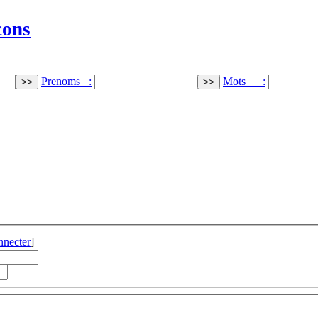
cons
Prenoms :
Mots :
nnecter
]