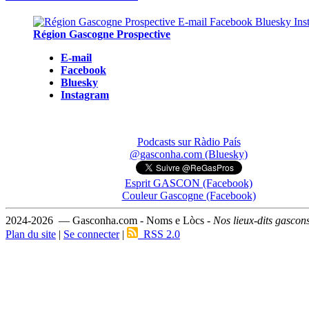
Région Gascogne Prospective
E-mail
Facebook
Bluesky
Instagram
Podcasts sur Ràdio País
@gasconha.com (Bluesky)
Esprit GASCON (Facebook)
Couleur Gascogne (Facebook)
2024-2026 — Gasconha.com - Noms e Lòcs -
Nos lieux-dits gascon
Plan du site
|
Se connecter
|
RSS 2.0