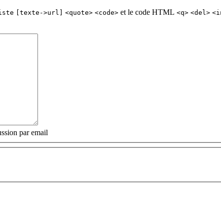
et le code HTML
iste
[texte->url]
<quote>
<code>
<q>
<del>
<i
ssion par email