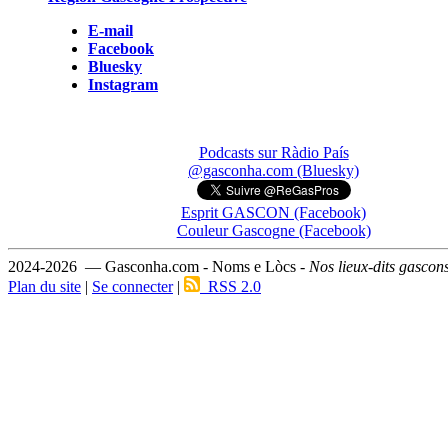
E-mail
Facebook
Bluesky
Instagram
Podcasts sur Ràdio País
@gasconha.com (Bluesky)
Esprit GASCON (Facebook)
Couleur Gascogne (Facebook)
2024-2026 — Gasconha.com - Noms e Lòcs -
Nos lieux-dits gascon
Plan du site
|
Se connecter
|
RSS 2.0