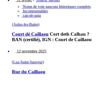
11 février
-
Tederic Merger
Noms de voie gascons historiques complets
Incontournables
cap-de-paja
(Aulus-les-Bains)
Court dé Caillaou
Cort deth Calhau ?
BAN (certifié), IGN : Court de Caillaou
12 novembre 2025
(Luz-Saint-Sauveur)
Rue du Caillaou