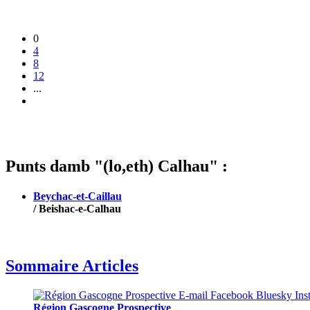
0
4
8
12
...
Punts damb "(lo,eth) Calhau" :
Beychac-et-Caillau
/ Beishac-e-Calhau
Sommaire Articles
Région Gascogne Prospective