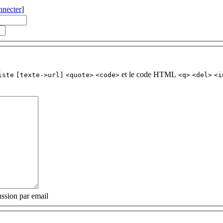
nnecter
]
et le code HTML
iste
[texte->url]
<quote>
<code>
<q>
<del>
<i
ssion par email