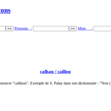
cons
Prenoms :
Mots :
calhau
/ caillou
ononcer "caillaou". Exemple de S. Palay dans son dictionnaire : "Non 