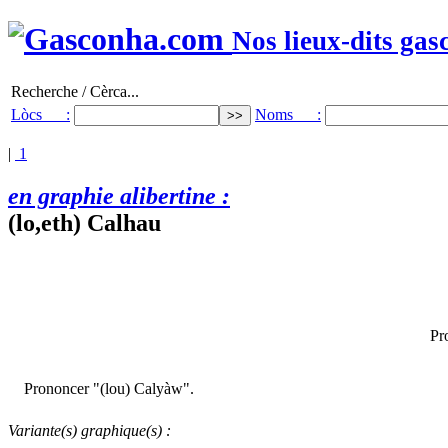
Nos lieux-dits gas
Recherche / Cèrca...
Lòcs :
Noms :
|
1
en graphie alibertine :
(lo,eth) Calhau
Pr
Prononcer "(lou) Calyàw".
Variante(s) graphique(s) :