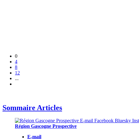
0
4
8
12
...
Sommaire Articles
Région Gascogne Prospective
E-mail