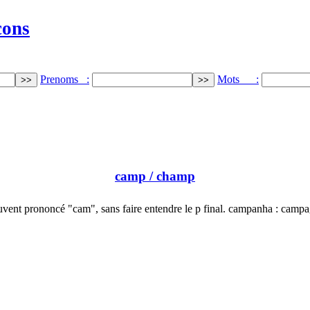
cons
Prenoms :
Mots :
camp
/ champ
vent prononcé "cam", sans faire entendre le p final. campanha : camp