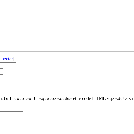
nnecter
]
et le code HTML
iste
[texte->url]
<quote>
<code>
<q>
<del>
<i