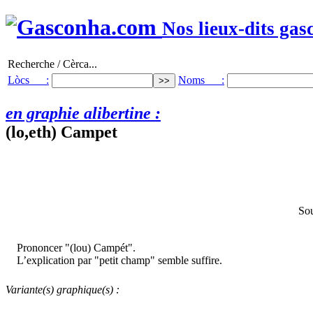
Nos lieux-dits gas
Recherche / Cèrca...
Lòcs :
Noms :
en graphie alibertine :
(lo,eth) Campet
Sou
Prononcer "(lou) Campét".
L’explication par "petit champ" semble suffire.
Variante(s) graphique(s) :