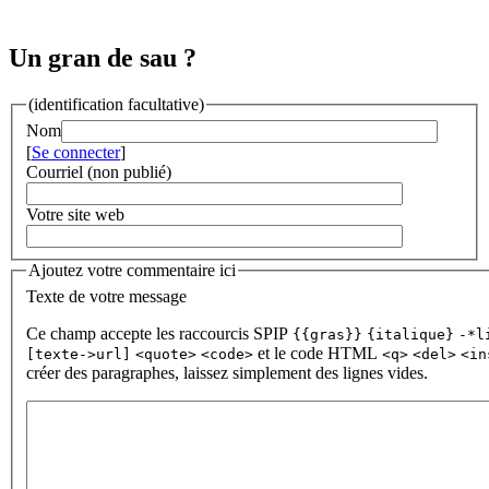
Un gran de sau ?
(identification facultative)
Nom
[
Se connecter
]
Courriel (non publié)
Votre site web
Ajoutez votre commentaire ici
Texte de votre message
Ce champ accepte les raccourcis SPIP
{{gras}}
{italique}
-*l
et le code HTML
[texte->url]
<quote>
<code>
<q>
<del>
<in
créer des paragraphes, laissez simplement des lignes vides.