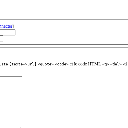
nnecter
]
et le code HTML
iste
[texte->url]
<quote>
<code>
<q>
<del>
<i