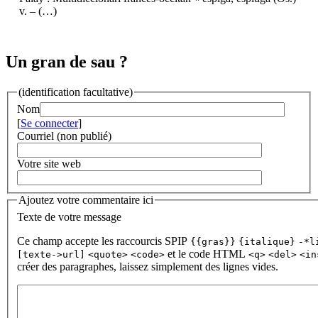
v. – (…)
Un gran de sau ?
(identification facultative)
Nom
[
Se connecter
]
Courriel (non publié)
Votre site web
Ajoutez votre commentaire ici
Texte de votre message
Ce champ accepte les raccourcis SPIP
{{gras}}
{italique}
-*l
et le code HTML
[texte->url]
<quote>
<code>
<q>
<del>
<in
créer des paragraphes, laissez simplement des lignes vides.