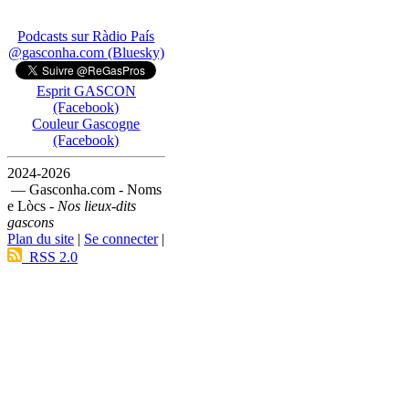
Podcasts sur Ràdio País
@gasconha.com (Bluesky)
Esprit GASCON
(Facebook)
Couleur Gascogne
(Facebook)
2024-2026
— Gasconha.com - Noms
e Lòcs -
Nos lieux-dits
gascons
Plan du site
|
Se connecter
|
RSS 2.0