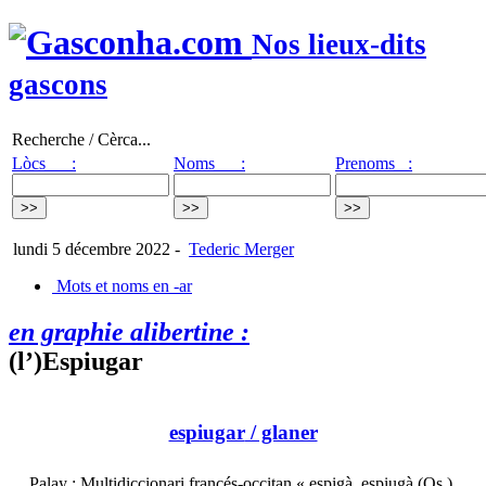
Nos lieux-dits
gascons
Recherche / Cèrca...
Lòcs :
Noms :
Prenoms :
lundi 5 décembre 2022
-
Tederic Merger
Mots et noms en -ar
en graphie alibertine :
(l’)Espiugar
espiugar
/ glaner
Palay : Multidiccionari francés-occitan « espigà, espiugà (Os.)