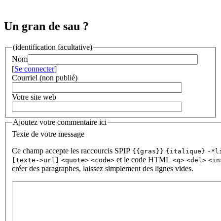
Un gran de sau ?
(identification facultative)
Nom
[
Se connecter
]
Courriel (non publié)
Votre site web
Ajoutez votre commentaire ici
Texte de votre message
Ce champ accepte les raccourcis SPIP
{{gras}}
{italique}
-*l
et le code HTML
[texte->url]
<quote>
<code>
<q>
<del>
<in
créer des paragraphes, laissez simplement des lignes vides.