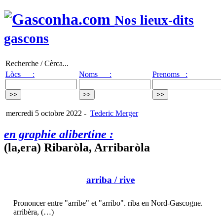
Nos lieux-dits
gascons
Recherche / Cèrca...
Lòcs :
Noms :
Prenoms :
mercredi 5 octobre 2022
-
Tederic Merger
en graphie alibertine :
(la,era) Ribaròla, Arribaròla
arriba
/ rive
Prononcer entre "arribe" et "arribo". riba en Nord-Gascogne.
arribèra, (…)