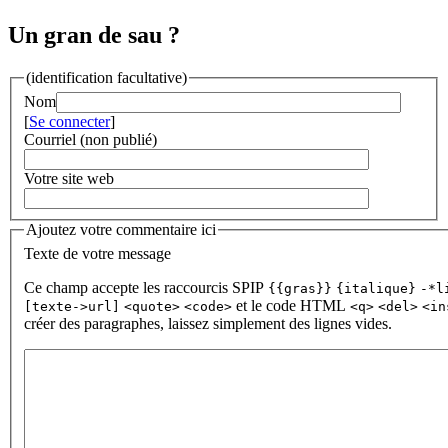
Un gran de sau ?
(identification facultative)
Nom
[
Se connecter
]
Courriel (non publié)
Votre site web
Ajoutez votre commentaire ici
Texte de votre message
Ce champ accepte les raccourcis SPIP
{{gras}}
{italique}
-*l
et le code HTML
[texte->url]
<quote>
<code>
<q>
<del>
<in
créer des paragraphes, laissez simplement des lignes vides.