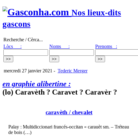
Nos lieux-dits
gascons
Recherche / Cèrca...
Lòcs :
Noms :
Prenoms :
mercredi 27 janvier 2021
-
Tederic Merger
en graphie alibertine :
(lo) Caravèth ? Caravet ? Caravèr ?
caravèth
/ chevalet
Palay : Multidiccionari francés-occitan « carauèt sm. – Tréteau
de bois (…)