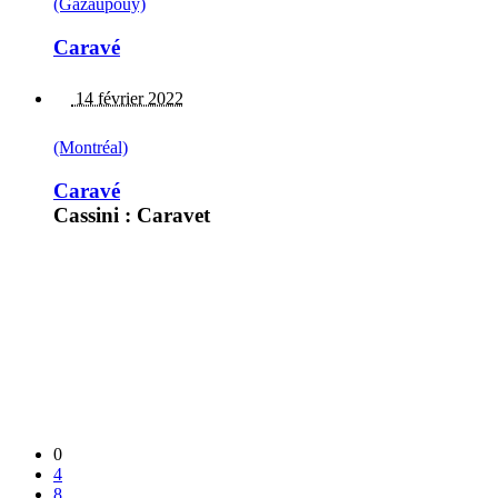
(Gazaupouy)
Caravé
14 février 2022
(Montréal)
Caravé
Cassini : Caravet
0
4
8