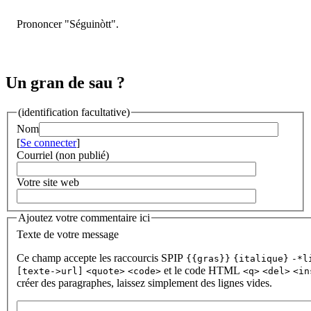
Prononcer "Séguinòtt".
Un gran de sau ?
(identification facultative)
Nom
[
Se connecter
]
Courriel (non publié)
Votre site web
Ajoutez votre commentaire ici
Texte de votre message
Ce champ accepte les raccourcis SPIP
{{gras}}
{italique}
-*l
et le code HTML
[texte->url]
<quote>
<code>
<q>
<del>
<in
créer des paragraphes, laissez simplement des lignes vides.