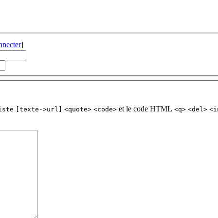
nnecter
]
et le code HTML
iste
[texte->url]
<quote>
<code>
<q>
<del>
<i