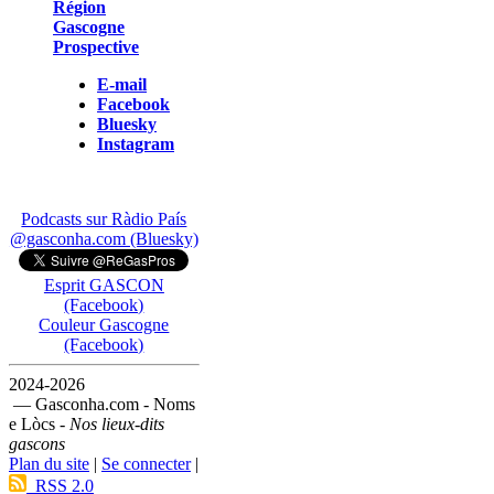
Région
Gascogne
Prospective
E-mail
Facebook
Bluesky
Instagram
Podcasts sur Ràdio País
@gasconha.com (Bluesky)
Esprit GASCON
(Facebook)
Couleur Gascogne
(Facebook)
2024-2026
— Gasconha.com - Noms
e Lòcs -
Nos lieux-dits
gascons
Plan du site
|
Se connecter
|
RSS 2.0