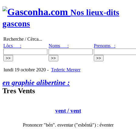
Nos lieux-dits
gascons
Recherche / Cèrca...
Lòcs :
Noms :
Prenoms :
lundi 19 octobre 2020
-
Tederic Merger
en graphie alibertine :
Tres Vents
vent
/ vent
Prononcer "bén". esventar ("esbéntà") : éventer