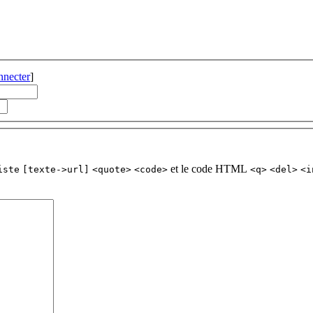
nnecter
]
et le code HTML
iste
[texte->url]
<quote>
<code>
<q>
<del>
<i