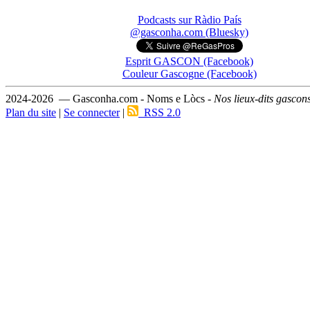
Podcasts sur Ràdio País
@gasconha.com (Bluesky)
Esprit GASCON (Facebook)
Couleur Gascogne (Facebook)
2024-2026 — Gasconha.com - Noms e Lòcs -
Nos lieux-dits gascon
Plan du site
|
Se connecter
|
RSS 2.0