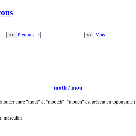
cons
Prenoms :
Mots :
moth
/ mou
ononcer entre "mout" et "moutch". "mouch" est présent en toponymie 
n, masculin)