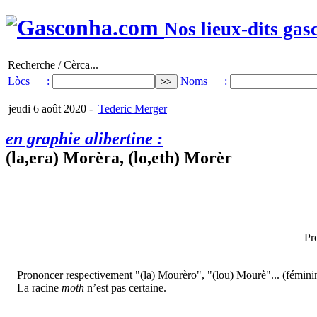
Nos lieux-dits gas
Recherche / Cèrca...
Lòcs :
Noms :
jeudi 6 août 2020
-
Tederic Merger
en graphie alibertine :
(la,era) Morèra, (lo,eth) Morèr
Pr
Prononcer respectivement "(la) Mourèro", "(lou) Mourè"... (fémini
La racine
moth
n’est pas certaine.