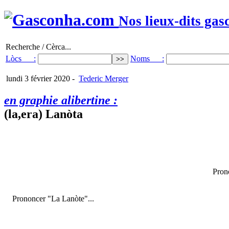
Nos lieux-dits gas
Recherche / Cèrca...
Lòcs :
Noms :
lundi 3 février 2020
-
Tederic Merger
en graphie alibertine :
(la,era) Lanòta
Pron
Prononcer "La Lanòte"...