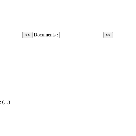
Documents :
e (…)