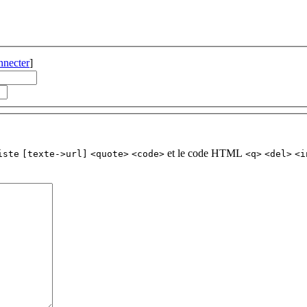
nnecter
]
et le code HTML
iste
[texte->url]
<quote>
<code>
<q>
<del>
<i