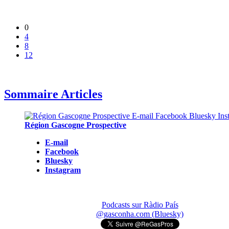
0
4
8
12
Sommaire Articles
Région Gascogne Prospective
E-mail
Facebook
Bluesky
Instagram
Podcasts sur Ràdio País
@gasconha.com (Bluesky)