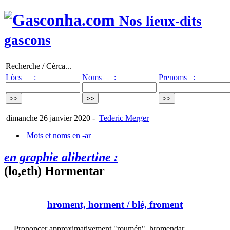
Nos lieux-dits
gascons
Recherche / Cèrca...
Lòcs :
Noms :
Prenoms :
dimanche 26 janvier 2020
-
Tederic Merger
Mots et noms en -ar
en graphie alibertine :
(lo,eth) Hormentar
hroment, horment
/ blé, froment
Prononcer approximativement "roumén". hromendar,