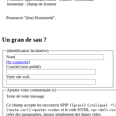
hromentar : champ de froment
Prononcer "(lou) Hourmentà".
Un gran de sau ?
(identification facultative)
Nom
[
Se connecter
]
Courriel (non publié)
Votre site web
Ajoutez votre commentaire ici
Texte de votre message
Ce champ accepte les raccourcis SPIP
{{gras}}
{italique}
-*l
et le code HTML
[texte->url]
<quote>
<code>
<q>
<del>
<in
créer des paragraphes, laissez simplement des lignes vides.