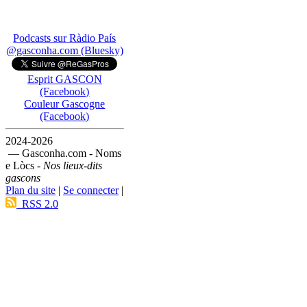
Podcasts sur Ràdio País
@gasconha.com (Bluesky)
Esprit GASCON
(Facebook)
Couleur Gascogne
(Facebook)
2024-2026
— Gasconha.com - Noms
e Lòcs -
Nos lieux-dits
gascons
Plan du site
|
Se connecter
|
RSS 2.0