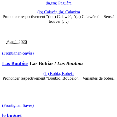
(la,era) Paguèra
(lo) Calavèr, (la) Calavèra
Prononcer respectivement "(lou) Calawè", "(la) Calawèro"... Sens à
trouver (…)
6 août 2020
(Frontignan-Savès)
Las Boubies
Las Bobias
/
Las Boubïos
(la) Bobia, Bobeia
Prononcer respectivement "Boubïo, Boubéïo"... Variantes de bobea.
(Frontignan-Savès)
le buguet