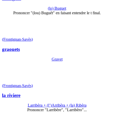
(lo) Buguet
Prononcer "(lou) Buguét" en faisant entendre le t final.
(Frontignan-Savès)
graouets
Gravet
(Frontignan-Savès)
la riviere
Larribèra + (l’)Arribèra + (la) Ribèra
Prononcer "Larribère", "Larribèro"...