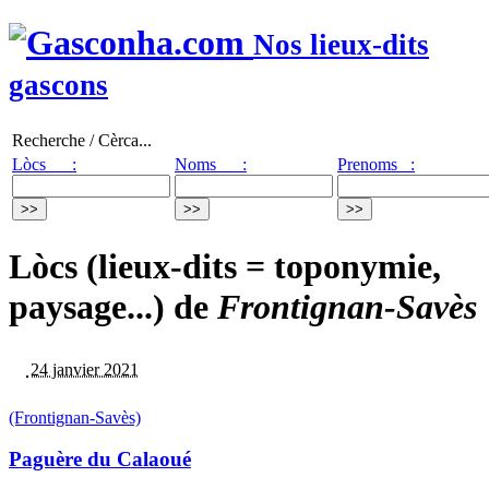
Nos lieux-dits
gascons
Recherche / Cèrca...
Lòcs :
Noms :
Prenoms :
Lòcs (lieux-dits = toponymie,
paysage...) de
Frontignan-Savès
24 janvier 2021
(Frontignan-Savès)
Paguère du Calaoué