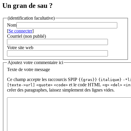
Un gran de sau ?
(identification facultative)
Nom
[
Se connecter
]
Courriel (non publié)
Votre site web
Ajoutez votre commentaire ici
Texte de votre message
Ce champ accepte les raccourcis SPIP
{{gras}}
{italique}
-*l
et le code HTML
[texte->url]
<quote>
<code>
<q>
<del>
<in
créer des paragraphes, laissez simplement des lignes vides.