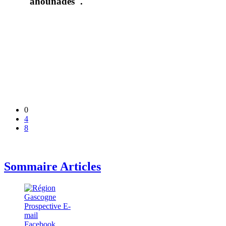
"ahounades".
0
4
8
Sommaire Articles