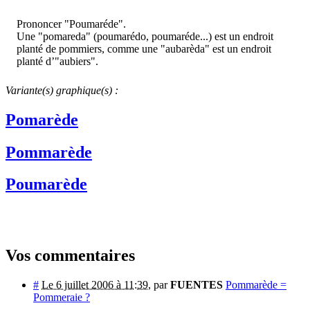
Prononcer "Poumaréde".
Une "pomareda" (poumarédo, poumaréde...) est un endroit
planté de pommiers, comme une "aubarèda" est un endroit
planté d’"aubiers".
Variante(s) graphique(s) :
Pomarède
Pommarède
Poumarède
Vos commentaires
#
Le 6 juillet 2006 à 11:39
,
par
FUENTES
Pommarède =
Pommeraie ?