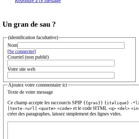
Répondre à ce message
Un gran de sau ?
(identification facultative)
Nom
[
Se connecter
]
Courriel (non publié)
Votre site web
Ajoutez votre commentaire ici
Texte de votre message
Ce champ accepte les raccourcis SPIP
{{gras}}
{italique}
-*l
et le code HTML
[texte->url]
<quote>
<code>
<q>
<del>
<in
créer des paragraphes, laissez simplement des lignes vides.