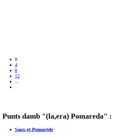
0
4
8
12
...
Punts damb "(la,era) Pomareda" :
Saux-et-Pomarède