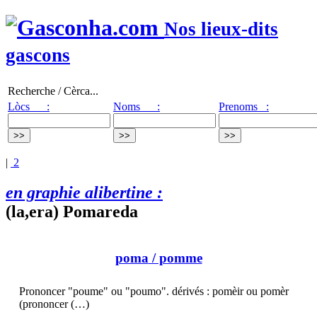
Nos lieux-dits
gascons
Recherche / Cèrca...
Lòcs :
Noms :
Prenoms :
|
2
en graphie alibertine :
(la,era) Pomareda
poma
/ pomme
Prononcer "poume" ou "poumo". dérivés : pomèir ou pomèr
(prononcer (…)