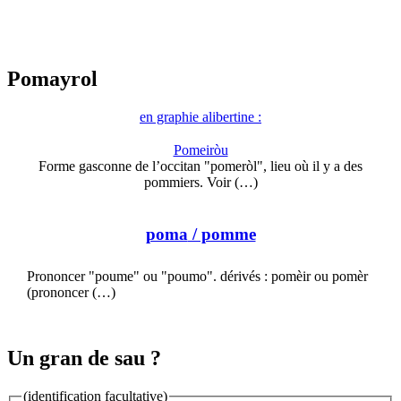
Pomayrol
en graphie alibertine :
Pomeiròu
Forme gasconne de l’occitan "pomeròl", lieu où il y a des
pommiers. Voir (…)
poma
/ pomme
Prononcer "poume" ou "poumo". dérivés : pomèir ou pomèr
(prononcer (…)
Un gran de sau ?
(identification facultative)