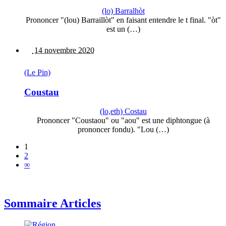
(lo) Barralhòt
Prononcer "(lou) Barraillòt" en faisant entendre le t final. "òt"
est un (…)
14 novembre 2020
(Le Pin)
Coustau
(lo,eth) Costau
Prononcer "Coustaou" ou "aou" est une diphtongue (à
prononcer fondu). "Lou (…)
1
2
∞
Sommaire Articles