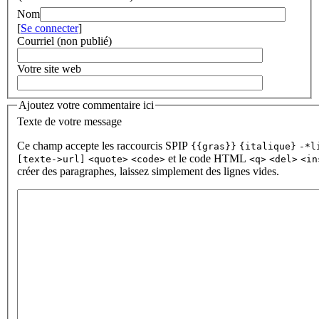
Nom
[
Se connecter
]
Courriel (non publié)
Votre site web
Ajoutez votre commentaire ici
Texte de votre message
Ce champ accepte les raccourcis SPIP
{{gras}}
{italique}
-*l
et le code HTML
[texte->url]
<quote>
<code>
<q>
<del>
<in
créer des paragraphes, laissez simplement des lignes vides.