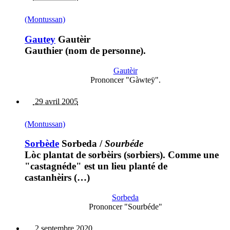
(Montussan)
Gautey
Gautèir
Gauthier (nom de personne).
Gautèir
Prononcer "Gàwteÿ".
29 avril 2005
(Montussan)
Sorbède
Sorbeda
/
Sourbéde
Lòc plantat de sorbèirs (sorbiers). Comme une
"castagnéde" est un lieu planté de
castanhèirs (…)
Sorbeda
Prononcer "Sourbéde"
2 septembre 2020