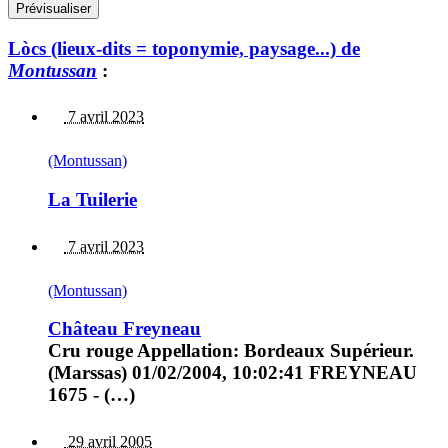
Lòcs (lieux-dits = toponymie, paysage...) de
Montussan
:
7 avril 2023
(Montussan)
La Tuilerie
7 avril 2023
(Montussan)
Château Freyneau
Cru rouge Appellation: Bordeaux Supérieur.
(Marssas) 01/02/2004, 10:02:41 FREYNEAU
1675 - (…)
29 avril 2005