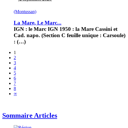
(Montussan)
La Mare, Le Marc...
IGN : le Marc IGN 1950 : la Mare Cassini et
Cad. napo. (Section C feuille unique : Carsoule)
: (…)
1
2
3
4
5
6
7
8
∞
Sommaire Articles