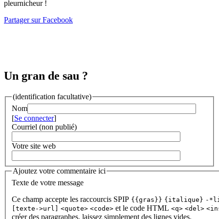
pleurnicheur !
Partager sur Facebook
Un gran de sau ?
(identification facultative)
Nom
[
Se connecter
]
Courriel (non publié)
Votre site web
Ajoutez votre commentaire ici
Texte de votre message
Ce champ accepte les raccourcis SPIP
{{gras}}
{italique}
-*l
et le code HTML
[texte->url]
<quote>
<code>
<q>
<del>
<in
créer des paragraphes, laissez simplement des lignes vides.