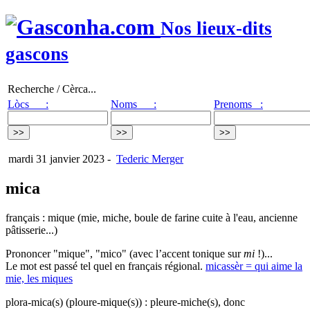
Nos lieux-dits
gascons
Recherche / Cèrca...
Lòcs :
Noms :
Prenoms :
mardi 31 janvier 2023
-
Tederic Merger
mica
français : mique (mie, miche, boule de farine cuite à l'eau, ancienne
pâtisserie...)
Prononcer "mique", "mico" (avec l’accent tonique sur
mi
!)...
Le mot est passé tel quel en français régional.
micassèr = qui aime la
mie, les miques
plora-mica(s) (ploure-mique(s)) : pleure-miche(s), donc