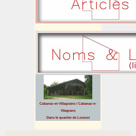
Cabanac-et-Villagrains / Cabanac-e-
Vilagrans
Dans le quartier de Louisot