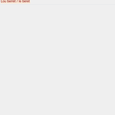
Lou berrét / le béret