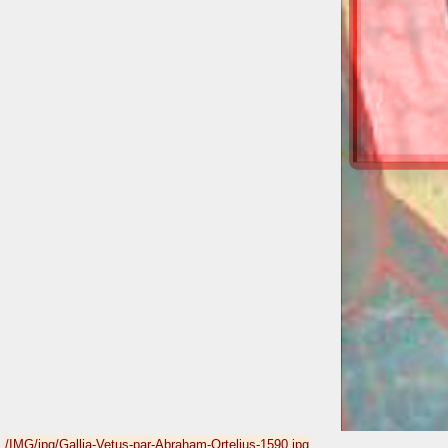
/IMG/jpg/Gallia-Vetus-par-Abraham-Ortelius-1590.jpg