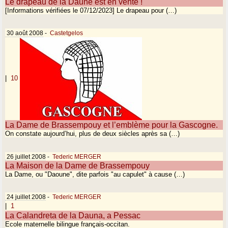
Le drapeau de la Daune est en vente !
[Informations vérifiées le 07/12/2023] Le drapeau pour (…)
30 août 2008
-
Castetgelos
|
10
La Dame de Brassempouy et l’emblème pour la Gascogne.
On constate aujourd’hui, plus de deux siècles après sa (…)
26 juillet 2008
-
Tederic MERGER
La Maison de la Dame de Brassempouy
La Dame, ou "Daoune", dite parfois "au capulet" à cause (…)
24 juillet 2008
-
Tederic MERGER
|
1
La Calandreta de la Dauna, a Pessac
Ecole maternelle bilingue français-occitan.