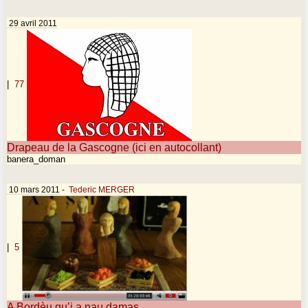
29 avril 2011
|
77
Drapeau de la Gascogne (ici en autocollant)
banera_doman
10 mars 2011
-
Tederic MERGER
|
5
A Bordèu qu’i a nau damas