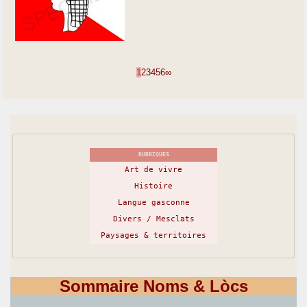
1
2
3
4
5
6
∞
RUBRIQUES
Art de vivre
Histoire
Langue gasconne
Divers / Mesclats
Paysages & territoires
Sommaire Noms & Lòcs