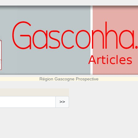
Région Gascogne Prospective
>>