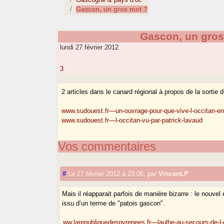
Gascon, un gros mot ?
Gascon, un gros
lundi 27 février 2012
3
2 articles dans le canard régional à propos de la sortie 
www.sudouest.fr—un-ouvrage-pour-que-vive-l-occitan-e
www.sudouest.fr—l-occitan-vu-par-patrick-lavaud
Vos commentaires
#
Le 27 février 2012 à 23:06
,
par
Vincent.P
Mais il réapparait parfois de manière bizarre : le nouv
issu d’un terme de "patois gascon".
ww.larepubliquedespyrenees.fr—laulhe-au-secours-de-l-