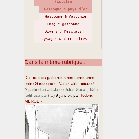
Histoire
Gascogne & pays d’oc
Gascogne & Vasconie
Langue gasconne
Divers / Mesclats
Paysages & territoires
Dans la même rubrique :
Des racines gallo-romaines communes
entre Gascogne et Valais alémanique !
A partir d’un article de Jules Guex (1938)
rediffusé par (…)
9 janvier
, par
Tederic
MERGER