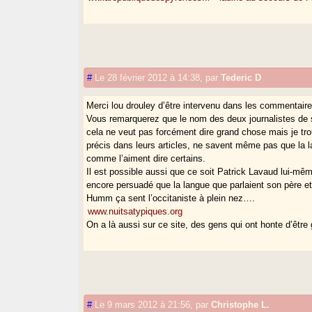
#
Le 28 février 2012 à 14:38
,
par
Tederic D
Merci lou drouley d’être intervenu dans les commentaire
Vous remarquerez que le nom des deux journalistes de 
cela ne veut pas forcément dire grand chose mais je tro
précis dans leurs articles, ne savent même pas que la 
comme l’aiment dire certains.
Il est possible aussi que ce soit Patrick Lavaud lui-mêm
encore persuadé que la langue que parlaient son père et 
Humm ça sent l’occitaniste à plein nez….
www.nuitsatypiques.org
On a là aussi sur ce site, des gens qui ont honte d’être 
#
Le 9 mars 2012 à 21:56
,
par
Christophe L.