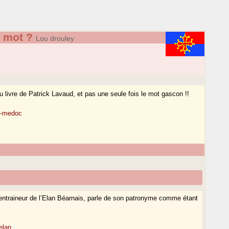
 mot ?
Lou drouley
du livre de Patrick Lavaud, et pas une seule fois le mot gascon !!
n-medoc
el entraineur de l’Elan Béarnais, parle de son patronyme comme étant
elan