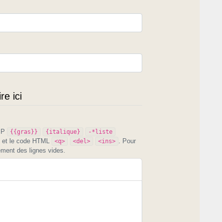
e ici
PIP
{{gras}}
{italique}
-*liste
et le code HTML
. Pour
<q>
<del>
<ins>
ement des lignes vides.