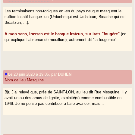
Les terminaisons non-toniques en -en du pays neugue masquent le
suffixe locatif basque -un (Urdache qui est Urdaitxun, Bidache qui est
Bidaitzun, ...).
A mon sens, Irassen est le basque Iratzun, sur iratz "fougère"
(ce
qui explique l’absence de mouillure), autrement dit "la fougeraie".
#
Le 20 juin 2020 à 19:06
,
par
DUHEN
Nom de lieu Mesquine
Bjr. J’ai relevé que, près de SAINT-LON, au lieu dit Rue Mesquine, il y
avait un ou des amas de lignite, exploité(s) comme combustible en
1948. Je ne pense pas contribuer à faire avancer, mais...