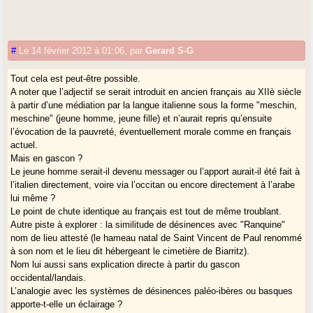
#
Le 14 février 2012 à 01:06
,
par
Gerard S-G
Tout cela est peut-être possible.
A noter que l’adjectif se serait introduit en ancien français au XIIè siècle
à partir d’une médiation par la langue italienne sous la forme "meschin,
meschine" (jeune homme, jeune fille) et n’aurait repris qu’ensuite
l’évocation de la pauvreté, éventuellement morale comme en français
actuel.
Mais en gascon ?
Le jeune homme serait-il devenu messager ou l’apport aurait-il été fait à
l’italien directement, voire via l’occitan ou encore directement à l’arabe
lui même ?
Le point de chute identique au français est tout de même troublant.
Autre piste à explorer : la similitude de désinences avec "Ranquine"
nom de lieu attesté (le hameau natal de Saint Vincent de Paul renommé
à son nom et le lieu dit hébergeant le cimetière de Biarritz).
Nom lui aussi sans explication directe à partir du gascon
occidental/landais.
L’analogie avec les systèmes de désinences paléo-ibères ou basques
apporte-t-elle un éclairage ?