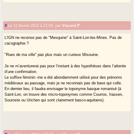
#
Le 11 février 2012 à 21:04
,
par
Vincent.P
L’IGN ne recense pas de "Mesquine" à Saint-Lon-les-Mines. Pas de
cacographie ?
"Rues de ma ville" pas plus mais un curieux Misouine.
Je ne m’aventurerai pas pour l’instant à des hypothèses dans l’attente
d’une confirmation.
Le suffixe féminin -ine a été abondamment utilisé pour des prénoms
médiévaux au passage, mais je ne reconnais pas de base qui colle.
En dernier lieu, il faudra envisager le toponyme basque romanisé (à
Saint-Lon, on trouve des micro-toponymes comme Courros, Irassen,
Souroste ou Urichen qui sont clairement basco-aquitains).