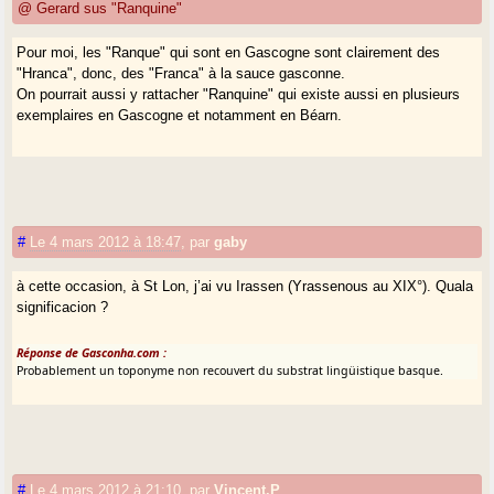
@ Gerard sus "Ranquine"
Pour moi, les "Ranque" qui sont en Gascogne sont clairement des
"Hranca", donc, des "Franca" à la sauce gasconne.
On pourrait aussi y rattacher "Ranquine" qui existe aussi en plusieurs
exemplaires en Gascogne et notamment en Béarn.
#
Le 4 mars 2012 à 18:47
,
par
gaby
à cette occasion, à St Lon, j’ai vu Irassen (Yrassenous au XIX°). Quala
significacion ?
Réponse de Gasconha.com :
Probablement un toponyme non recouvert du substrat lingüistique basque.
#
Le 4 mars 2012 à 21:10
,
par
Vincent.P