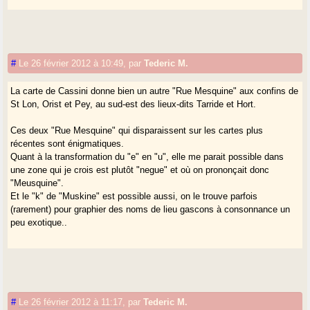
#
Le 26 février 2012 à 10:49
,
par
Tederic M.
La carte de Cassini donne bien un autre "Rue Mesquine" aux confins de
St Lon, Orist et Pey, au sud-est des lieux-dits Tarride et Hort.
Ces deux "Rue Mesquine" qui disparaissent sur les cartes plus
récentes sont énigmatiques.
Quant à la transformation du "e" en "u", elle me parait possible dans
une zone qui je crois est plutôt "negue" et où on prononçait donc
"Meusquine".
Et le "k" de "Muskine" est possible aussi, on le trouve parfois
(rarement) pour graphier des noms de lieu gascons à consonnance un
peu exotique..
#
Le 26 février 2012 à 11:17
,
par
Tederic M.