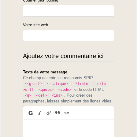
Courriel (non publié)
Votre site web
Ajoutez votre commentaire ici
Texte de votre message
Ce champ accepte les raccourcis SPIP
{{gras}}
{italique}
-*liste
[texte-
et le code HTML
>url]
<quote>
<code>
. Pour créer des
<q>
<del>
<ins>
paragraphes, laissez simplement des lignes vides.