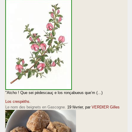
"Atcho ! Que sei pèdescauç e los ronçabueus que’m (…)
Los crespèths.
Le nom des beignets en Gascogne.
19 février
, par
VERDIER Gilles