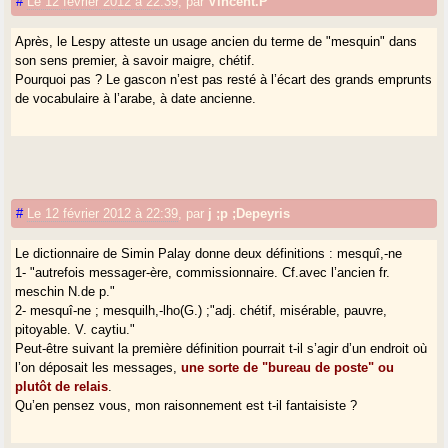
#
Le 12 février 2012 à 22:39
,
par
Vincent.P
Après, le Lespy atteste un usage ancien du terme de "mesquin" dans
son sens premier, à savoir maigre, chétif.
Pourquoi pas ? Le gascon n’est pas resté à l’écart des grands emprunts
de vocabulaire à l’arabe, à date ancienne.
#
Le 12 février 2012 à 22:39
,
par
j ;p ;Depeyris
Le dictionnaire de Simin Palay donne deux définitions : mesquî,-ne
1- "autrefois messager-ère, commissionnaire. Cf.avec l’ancien fr.
meschin N.de p."
2- mesquî-ne ; mesquilh,-lho(G.) ;"adj. chétif, misérable, pauvre,
pitoyable. V. caytiu."
Peut-être suivant la première définition pourrait t-il s’agir d’un endroit où
l’on déposait les messages,
une sorte de "bureau de poste" ou
plutôt de relais
.
Qu’en pensez vous, mon raisonnement est t-il fantaisiste ?