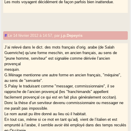
Les mots voyagent décidément de façon parfois bien inattendue.
#
Le 14 février 2012 à 14:57
,
par
j.p.Depeyris
J’ai relevé dans le dict. des mots français d’orig. arabe (de Salah
Guemriche) qu’une forme meschin, en ancien français, au sens de
"jeune homme, serviteur" est signalée comme dérivée l’ancien
provençal
mesquin.
G.Ménage mentionne une autre forme en ancien français, "méquine",
au sens de "servante".
S.Palay le traduisant comme "messager, commissionnaire", il se
rapproche de l’ancien provençal (les "franchimands" appellent
facilement provençal ce qui est en fait plus généralement occitan).
Donc la thèse d’un serviteur devenu commissionnaire ou messager ne
me paraît pas impossible.
Le nom aurait pu être donné au lieu où il habitait.
En tout cas, même si ce mot en tant qu’adj. vient de l’italien et est
emprunté à l’arabe, il semble avoir été employé dans des temps reculés
en Occitanie.