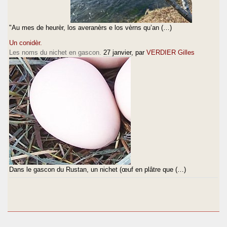
"Au mes de heurèr, los averanèrs e los vèrns qu’an (…)
Un conidèr.
Les noms du nichet en gascon.
27 janvier
, par
VERDIER Gilles
Dans le gascon du Rustan, un nichet (œuf en plâtre que (…)