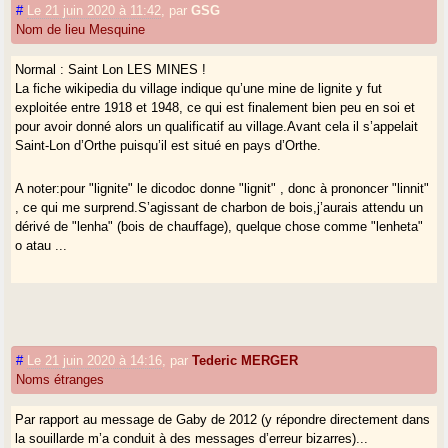
#
Le 21 juin 2020 à 11:42
,
par
GSG
Nom de lieu Mesquine
Normal : Saint Lon LES MINES !
La fiche wikipedia du village indique qu’une mine de lignite y fut
exploitée entre 1918 et 1948, ce qui est finalement bien peu en soi et
pour avoir donné alors un qualificatif au village.Avant cela il s’appelait
Saint-Lon d’Orthe puisqu’il est situé en pays d’Orthe.
A noter:pour "lignite" le dicodoc donne "lignit" , donc à prononcer "linnit"
, ce qui me surprend.S’agissant de charbon de bois,j’aurais attendu un
dérivé de "lenha" (bois de chauffage), quelque chose comme "lenheta"
o atau ...
#
Le 21 juin 2020 à 14:16
,
par
Tederic MERGER
Noms étranges
Par rapport au message de Gaby de 2012 (y répondre directement dans
la souillarde m’a conduit à des messages d’erreur bizarres)...