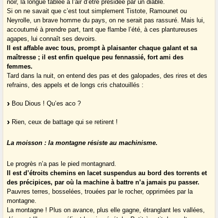
noir, la longue tablée a l’air d’être présidée par un diable.
Si on ne savait que c’est tout simplement Tistote, Ramounet ou
Neyrolle, un brave homme du pays, on ne serait pas rassuré. Mais lui,
accoutumé à prendre part, tant que flambe l’été, à ces plantureuses
agapes, lui connaît ses devoirs.
Il est affable avec tous, prompt à plaisanter chaque galant et sa
maîtresse ; il est enfin quelque peu fennassié, fort ami des
femmes.
Tard dans la nuit, on entend des pas et des galopades, des rires et des
refrains, des appels et de longs cris chatouillés :
Bou Dious ! Qu’es aco ?
Rien, ceux de battage qui se retirent !
La moisson : la montagne résiste au machinisme.
Le progrès n’a pas le pied montagnard.
Il est d’étroits chemins en lacet suspendus au bord des torrents et
des précipices, par où la machine à battre n’a jamais pu passer.
Pauvres terres, bosselées, trouées par le rocher, opprimées par la
montagne.
La montagne ! Plus on avance, plus elle gagne, étranglant les vallées,