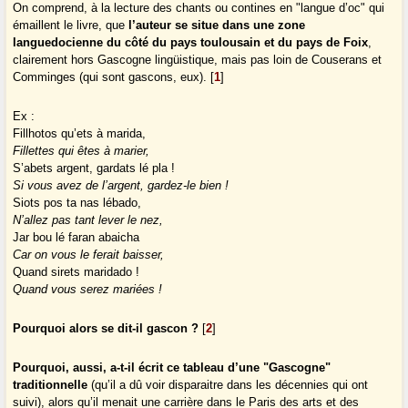
On comprend, à la lecture des chants ou contines en "langue d’oc" qui
émaillent le livre, que
l’auteur se situe dans une zone
languedocienne du côté du pays toulousain et du pays de Foix
,
clairement hors Gascogne lingüistique, mais pas loin de Couserans et
Comminges (qui sont gascons, eux).
[
1
]
Ex :
Fillhotos qu’ets à marida,
Fillettes qui êtes à marier,
S’abets argent, gardats lé pla !
Si vous avez de l’argent, gardez-le bien !
Siots pos ta nas lébado,
N’allez pas tant lever le nez,
Jar bou lé faran abaicha
Car on vous le ferait baisser,
Quand sirets maridado !
Quand vous serez mariées !
Pourquoi alors se dit-il gascon ?
[
2
]
Pourquoi, aussi, a-t-il écrit ce tableau d’une "Gascogne"
traditionnelle
(qu’il a dû voir disparaitre dans les décennies qui ont
suivi), alors qu’il menait une carrière dans le Paris des arts et des