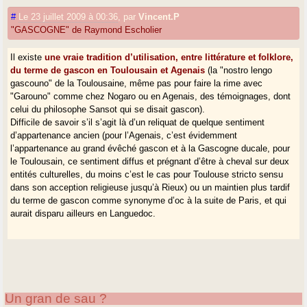
#
Le 23 juillet 2009 à 00:36
,
par
Vincent.P
"GASCOGNE" de Raymond Escholier
Il existe
une vraie tradition d’utilisation, entre littérature et folklore,
du terme de gascon en Toulousain et Agenais
(la "nostro lengo
gascouno" de la Toulousaine, même pas pour faire la rime avec
"Garouno" comme chez Nogaro ou en Agenais, des témoignages, dont
celui du philosophe Sansot qui se disait gascon).
Difficile de savoir s’il s’agit là d’un reliquat de quelque sentiment
d’appartenance ancien (pour l’Agenais, c’est évidemment
l’appartenance au grand évêché gascon et à la Gascogne ducale, pour
le Toulousain, ce sentiment diffus et prégnant d’être à cheval sur deux
entités culturelles, du moins c’est le cas pour Toulouse stricto sensu
dans son acception religieuse jusqu’à Rieux) ou un maintien plus tardif
du terme de gascon comme synonyme d’oc à la suite de Paris, et qui
aurait disparu ailleurs en Languedoc.
Un gran de sau ?