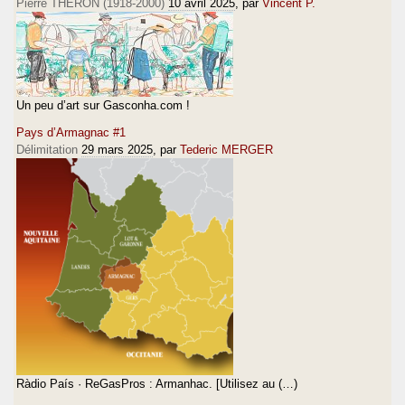
Pierre THERON (1918-2000)
10 avril 2025
, par
Vincent P.
Un peu d’art sur Gasconha.com !
Pays d’Armagnac #1
Délimitation
29 mars 2025
, par
Tederic MERGER
Ràdio País · ReGasPros : Armanhac. [Utilisez au (…)