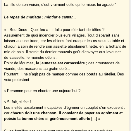
La fille de son voisin, c’est vraiment celle qui le mieux lui agrado."
Le repas de mariage : mintjar e cantar...
« - Bou Dious ! Quel feu a-t-il fallu pour rôtir tant de bêtes ?
Assurément de quoi incendier plusieurs villages. Tout disparaît sans
laisser aucune trace, car les chiens font craquer les os sous la table et
chacun a soin de rendre son assiette absolument nette, en la frottant de
mie de pain. Il serait du dernier mauvais goût d’envoyer aux laveuses
de vaisselle, le moindre débris.
Point de légumes,
la jeunesse est carnassière
; des croustades de
viande, des macaronis au gratin doré...
Pourtant, il ne s’agit pas de manger comme des bœufs au râtelier. Des
voix protestent :
Personne pour en chanter une aujourd’hui ?
Si fait, si fait !
Les invités absolument incapables d’égrener un couplet s’en excusent ;
car
chacun doit une chanson. Il convient de payer en agrément et
poésie la bonne chère si généreusement offerte
[...] »