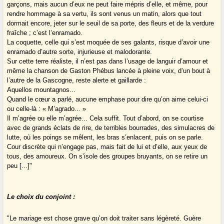
garçons, mais aucun d’eux ne peut faire mépris d’elle, et même, pour
rendre hommage à sa vertu, ils sont venus un matin, alors que tout
dormait encore, jeter sur le seuil de sa porte, des fleurs et de la verdure
fraîche ; c’est l’enramado.
La coquette, celle qui s’est moquée de ses galants, risque d’avoir une
enramado d’autre sorte, injurieuse et malodorante.
Sur cette terre réaliste, il n’est pas dans l’usage de languir d’amour et
même la chanson de Gaston Phébus lancée à pleine voix, d’un bout à
l’autre de la Gascogne, reste alerte et gaillarde :
Aquellos mountagnos...
Quand le cœur a parlé, aucune emphase pour dire qu’on aime celui-ci
ou celle-là : « M’agrado... »
Il m’agrée ou elle m’agrée... Cela suffit. Tout d’abord, on se courtise
avec de grands éclats de rire, de terribles bourrades, des simulacres de
lutte, où les poings se mêlent, les bras s’enlacent, puis on se parle.
Cour discrète qui n’engage pas, mais fait de lui et d’elle, aux yeux de
tous, des amoureux. On s’isole des groupes bruyants, on se retire un
peu [...]"
Le choix du conjoint :
"Le mariage est chose grave qu’on doit traiter sans légèreté. Guère