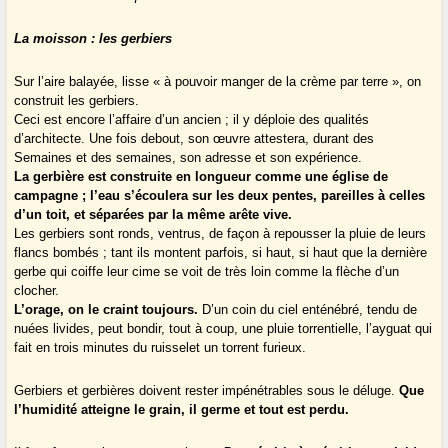
La moisson : les gerbiers
Sur l’aire balayée, lisse « à pouvoir manger de la crème par terre », on
construit les gerbiers.
Ceci est encore l’affaire d’un ancien ; il y déploie des qualités
d’architecte. Une fois debout, son œuvre attestera, durant des
Semaines et des semaines, son adresse et son expérience.
La gerbière est construite en longueur comme une église de
campagne ; l’eau s’écoulera sur les deux pentes, pareilles à celles
d’un toit, et séparées par la même arête vive.
Les gerbiers sont ronds, ventrus, de façon à repousser la pluie de leurs
flancs bombés ; tant ils montent parfois, si haut, si haut que la dernière
gerbe qui coiffe leur cime se voit de très loin comme la flèche d’un
clocher.
L’orage, on le craint toujours.
D’un coin du ciel enténébré, tendu de
nuées livides, peut bondir, tout à coup, une pluie torrentielle, l’ayguat qui
fait en trois minutes du ruisselet un torrent furieux.
Gerbiers et gerbières doivent rester impénétrables sous le déluge.
Que
l’humidité atteigne le grain, il germe et tout est perdu.