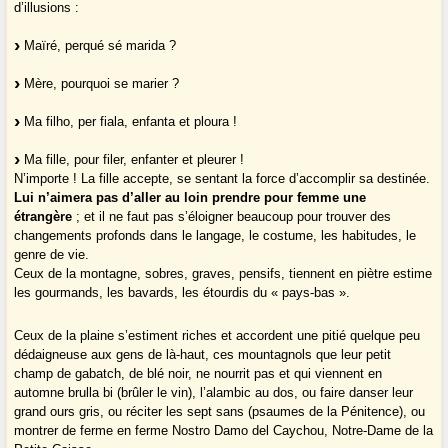
d’illusions :
Maïré, perqué sé marida ?
Mère, pourquoi se marier ?
Ma filho, per fiala, enfanta et ploura !
Ma fille, pour filer, enfanter et pleurer !
N’importe ! La fille accepte, se sentant la force d’accomplir sa destinée.
Lui n’aimera pas d’aller au loin prendre pour femme une
étrangère
; et il ne faut pas s’éloigner beaucoup pour trouver des
changements profonds dans le langage, le costume, les habitudes, le
genre de vie.
Ceux de la montagne, sobres, graves, pensifs, tiennent en piètre estime
les gourmands, les bavards, les étourdis du « pays-bas ».
Ceux de la plaine s’estiment riches et accordent une pitié quelque peu
dédaigneuse aux gens de là-haut, ces mountagnols que leur petit
champ de gabatch, de blé noir, ne nourrit pas et qui viennent en
automne brulla bi (brûler le vin), l’alambic au dos, ou faire danser leur
grand ours gris, ou réciter les sept sans (psaumes de la Pénitence), ou
montrer de ferme en ferme Nostro Damo del Caychou, Notre-Dame de la