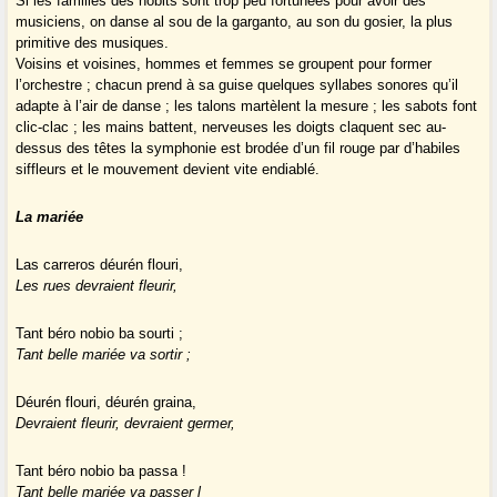
Si les familles des nobits sont trop peu fortunées pour avoir des
musiciens, on danse al sou de la garganto, au son du gosier, la plus
primitive des musiques.
Voisins et voisines, hommes et femmes se groupent pour former
l’orchestre ; chacun prend à sa guise quelques syllabes sonores qu’il
adapte à l’air de danse ; les talons martèlent la mesure ; les sabots font
clic-clac ; les mains battent, nerveuses les doigts claquent sec au-
dessus des têtes la symphonie est brodée d’un fil rouge par d’habiles
siffleurs et le mouvement devient vite endiablé.
La mariée
Las carreros déurén flouri,
Les rues devraient fleurir,
Tant béro nobio ba sourti ;
Tant belle mariée va sortir ;
Déurén flouri, déurén graina,
Devraient fleurir, devraient germer,
Tant béro nobio ba passa !
Tant belle mariée va passer l