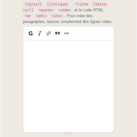
{{gras}}
{italique}
-*liste
[texte-
et le code HTML
>url]
<quote>
<code>
. Pour créer des
<q>
<del>
<ins>
paragraphes, laissez simplement des lignes vides.