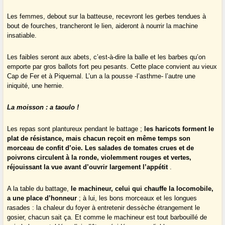
Les femmes, debout sur la batteuse, recevront les gerbes tendues à
bout de fourches, trancheront le lien, aideront à nourrir la machine
insatiable.
Les faibles seront aux abets, c’est-à-dire la balle et les barbes qu’on
emporte par gros ballots fort peu pesants. Cette place convient au vieux
Cap de Fer et à Piquemal. L’un a la pousse -l’asthme- l’autre une
iniquité, une hernie.
La moisson : a taoulo !
Les repas sont plantureux pendant le battage ;
les haricots forment le
plat de résistance, mais chacun reçoit en même temps son
morceau de confit d’oie. Les salades de tomates crues et de
poivrons circulent à la ronde, violemment rouges et vertes,
réjouissant la vue avant d’ouvrir largement l’appétit
.
A la table du battage,
le machineur, celui qui chauffe la locomobile,
a une place d’honneur
; à lui, les bons morceaux et les longues
rasades : la chaleur du foyer à entretenir dessèche étrangement le
gosier, chacun sait ça. Et comme le machineur est tout barbouillé de