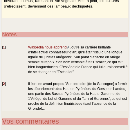
dévorant l’humus, raréfiant la. vie végétale. Petit à petit, les cultures
s’étrécissent, deviennent des lambeaux déchiquetés.
Notes
[
1
]
Wikipedia nous apprend
, outre sa carrière brillante
d’intellectuel connaisseur d’art, qu’il était "issu d’une longue
lignée de juristes ariégeois". Son point d’attache en Ariège
semble Mirepoix. Son nom véritable était Escolier, ce qui fait
bien languedocien. C’est Anatole France qui lui aurait conseillé
de se changer en "Escholier"...
[
2
]
Il écrit en avant-propos "Son territoire [de la Gascogne] a formé
les départements des Hautes-Pyrénées, du Gers, des Landes,
une partie des Basses-Pyrénées, de la Haute-Garonne, de
1’Ariège, du Lot-et-Garonne et du Tarn-et-Garonne.", ce qui est
proche de la définition lingüistique (sauf l’absence de la
Gironde)...
Vos commentaires