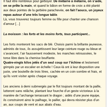
Il faut être nombreux pour gerboyer.
De métairie à métairie, on s’aide,
on se prête la main
, et quand le bâton en forme de croix a été planté
aux deux pointes de la gerbière parachevée,
on fait l’aouco, un joyeux
repas autour d’une très longue table
.
Là, vous trouverez toujours femme ou fille pour chanter une chanson
d’amour [...]
La moisson : les forts et les moins forts, tous participent...
Les forts monteront les sacs de blé. Choisis parmi la brillante jeunesse,
admirés de tous, ils assujettissent leur large ceinture rouge ou bleue et
s’avancent, l’air faussement modeste, les manches retroussées, le
torse libre dans la chemise bouffante.
Quatre-vingts kilos jetés d’un seul coup sur l’échine
et lestement
grimpés par un escalier en échelle ! Ceux-là ont à leur disposition une
juste, une bouteille de trois litres, cachée en un coin sombre et frais, et
qu’ils vont visiter après chaque voyage.
Les anciens à demi submergés par le flot toujours montant de la paille,
lutteront sans relâche, plantant leur fourche d’un geste victorieux à la
manière de l’archange terrassant le dragon ; aidés d’une jeune équipe,
ils construiront ainsi le pailhago, le pailler, qui devra résister plus d’un
an, aux coups de vent et aux abats d’eau.