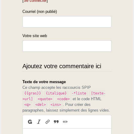
[
Se connecter
]
Courriel (non publié)
Votre site web
Ajoutez votre commentaire ici
Texte de votre message
Ce champ accepte les raccourcis SPIP
{{gras}}
{italique}
-*liste
[texte-
et le code HTML
>url]
<quote>
<code>
. Pour créer des
<q>
<del>
<ins>
paragraphes, laissez simplement des lignes vides.