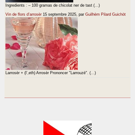
Ingredients : – 100 gramas de chicolat ner de tast (…)
Vin de flors d’arrosèr
15 septembre 2025
, par
Guilhèm Pilard Guichòt
Larrosèr + (l’,eth) Arrosèr Prononcer "Larrouzè". (…)