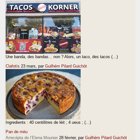
Une banda, des bandas... non ? Alors, un taco, des tacos (…)
Clafotís
23 mars
, par
Guilhèm Pilard Guichòt
Ingredients : 40 centilitres de lèit ; 4 ueus ; (…)
Pan de mèu
Arrecèpta de l’Elena Mounier
28 février
, par
Guilhèm Pilard Guichòt