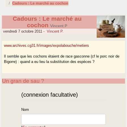
Cadours : Le marché au cochon
Cadours : Le marché au
cochon
Vincent.P
vendredi 7 octobre 2011
-
Vincent P.
www.archives.cg31.fr/images/expolabouche/metiers
Il semble que les cochons étaient de race gasconne (cf le porc noir de
Bigorre) : quand a eu lieu la substitution des espèces ?
Un gran de sau ?
(connexion facultative)
Nom