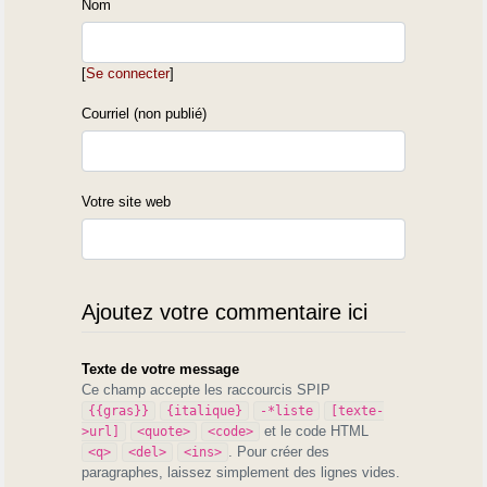
Nom
[
Se connecter
]
Courriel (non publié)
Votre site web
Ajoutez votre commentaire ici
Texte de votre message
Ce champ accepte les raccourcis SPIP
{{gras}}
{italique}
-*liste
[texte-
et le code HTML
>url]
<quote>
<code>
. Pour créer des
<q>
<del>
<ins>
paragraphes, laissez simplement des lignes vides.