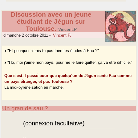
Discussion avec un jeune
étudiant de Jégun sur
Toulouse.
Vincent.P
dimanche 2 octobre 2011
-
Vincent P.
"Et pourquoi n’irais-tu pas faire tes études à Pau ?"
"Ho, moi j’aime mon pays, pour me le faire quitter, ça va être difficile."
Que s’est-il passé pour que quelqu’un de Jégun sente Pau comme
un pays étranger, et pas Toulouse ?
La midi-pyrénéïsation en marche.
Un gran de sau ?
(connexion facultative)