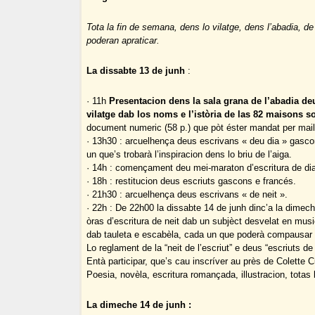
Tota la fin de semana, dens lo vilatge, dens l’abadia, de
poderan apraticar.
La dissabte 13 de junh
:
· 11h
Presentacion dens la sala grana de l’abadia d
vilatge dab los noms e l’istòria de las 82 maisons s
document numeric (58 p.) que pòt éster mandat per ma
· 13h30 : arcuelhença deus escrivans « deu dia » gascon
un que’s trobarà l’inspiracion dens lo briu de l’aiga.
· 14h : començament deu mei-maraton d’escritura de di
· 18h : restitucion deus escriuts gascons e francés.
· 21h30 : arcuelhença deus escrivans « de neit ».
· 22h : De 22h00 la dissabte 14 de junh dinc’a la dimec
òras d’escritura de neit dab un subjèct desvelat en musi
dab tauleta e escabèla, cada un que poderà compausar en
Lo reglament de la “neit de l’escriut” e deus “escriuts d
Entà participar, que’s cau inscríver au près de Colette C
Poesia, novèla, escritura romançada, illustracion, totas
La dimeche 14 de junh :