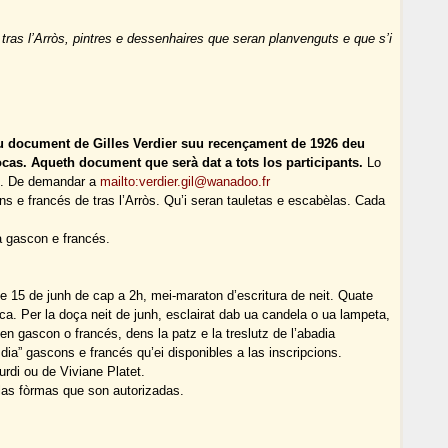
 tras l’Arròs, pintres e dessenhaires que seran planvenguts e que s’i
eu document de Gilles Verdier suu recençament de 1926 deu
ocas. Aqueth document que serà dat a tots los participants.
Lo
il. De demandar a
mailto:verdier.gil@wanadoo.fr
s e francés de tras l’Arròs. Qu’i seran tauletas e escabèlas. Cada
a gascon e francés.
he 15 de junh de cap a 2h, mei-maraton d’escritura de neit. Quate
ca. Per la doça neit de junh, esclairat dab ua candela o ua lampeta,
 gascon o francés, dens la patz e la treslutz de l’abadia
e dia” gascons e francés qu’ei disponibles a las inscripcions.
urdi ou de Viviane Platet.
 las fòrmas que son autorizadas.