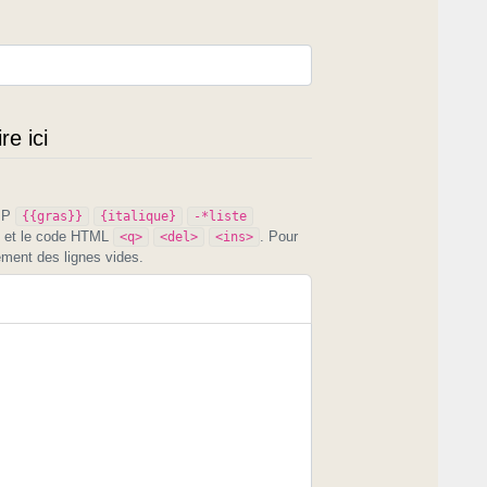
e ici
PIP
{{gras}}
{italique}
-*liste
et le code HTML
. Pour
<q>
<del>
<ins>
ement des lignes vides.