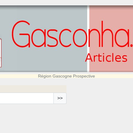
Région Gascogne Prospective
>>