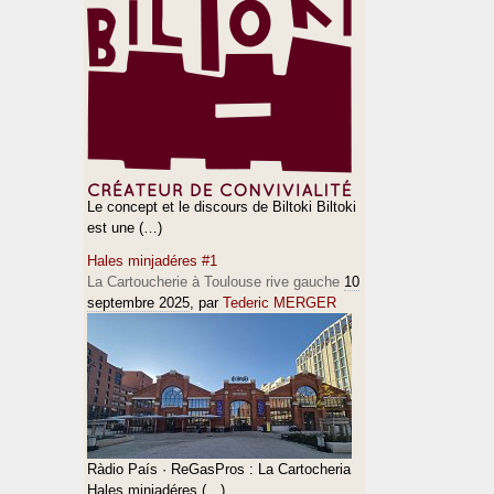
Le concept et le discours de Biltoki Biltoki
est une (…)
Hales minjadéres #1
La Cartoucherie à Toulouse rive gauche
10
septembre 2025
, par
Tederic MERGER
Ràdio País · ReGasPros : La Cartocheria
Hales minjadéres (…)