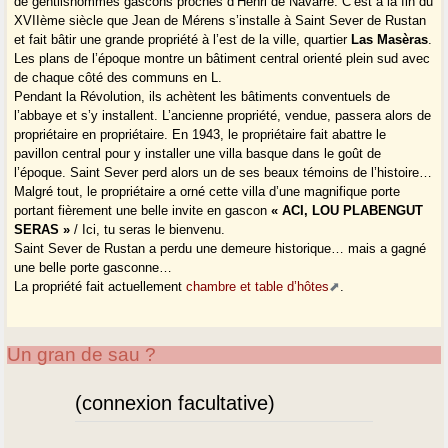
de gentilshommes gascons proches d’Henri de Navarre. C’est à la fin du
XVIIème siècle que Jean de Mérens s’installe à Saint Sever de Rustan
et fait bâtir une grande propriété à l’est de la ville, quartier
Las Masèras
.
Les plans de l’époque montre un bâtiment central orienté plein sud avec
de chaque côté des communs en L.
Pendant la Révolution, ils achètent les bâtiments conventuels de
l’abbaye et s’y installent. L’ancienne propriété, vendue, passera alors de
propriétaire en propriétaire. En 1943, le propriétaire fait abattre le
pavillon central pour y installer une villa basque dans le goût de
l’époque. Saint Sever perd alors un de ses beaux témoins de l’histoire…
Malgré tout, le propriétaire a orné cette villa d’une magnifique porte
portant fièrement une belle invite en gascon
« ACI, LOU PLABENGUT
SERAS »
/ Ici, tu seras le bienvenu.
Saint Sever de Rustan a perdu une demeure historique… mais a gagné
une belle porte gasconne…
La propriété fait actuellement
chambre et table d’hôtes
.
Un gran de sau ?
(connexion facultative)