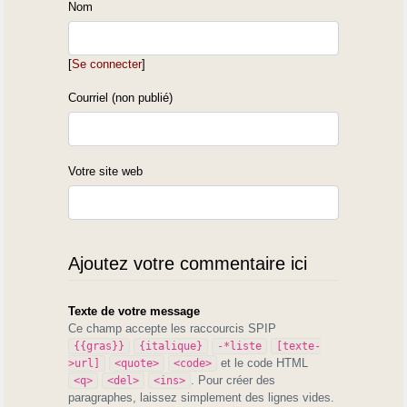
Nom
[
Se connecter
]
Courriel (non publié)
Votre site web
Ajoutez votre commentaire ici
Texte de votre message
Ce champ accepte les raccourcis SPIP
{{gras}}
{italique}
-*liste
[texte-
et le code HTML
>url]
<quote>
<code>
. Pour créer des
<q>
<del>
<ins>
paragraphes, laissez simplement des lignes vides.