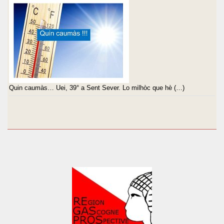
Quin caumàs… Uei, 39° a Sent Sever. Lo milhòc que hè (…)