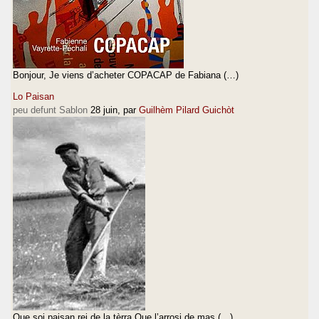
Bonjour, Je viens d’acheter COPACAP de Fabiana (…)
Lo Paisan
peu defunt Sablon
28 juin
, par
Guilhèm Pilard Guichòt
Que soi paisan rei de la tèrra Que l’arrosi de mas (…)