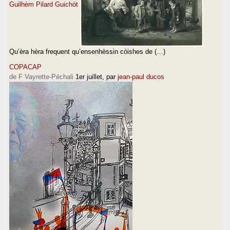
Guilhèm Pilard Guichòt
Qu’èra hèra frequent qu’ensenhèssin còishes de (…)
COPACAP
de F Vayrette-Péchali
1er juillet
, par
jean-paul ducos