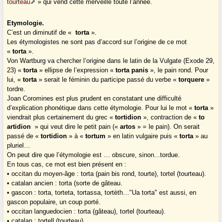
tourteau
» qui vend cette merveille toute l’année.
Etymologie.
C’est un diminutif de «
torta
».
Les étymologistes ne sont pas d’accord sur l’origine de ce mot
«
torta
».
Von Wartburg va chercher l’origine dans le latin de la Vulgate (Exode 29,
23) «
torta
» ellipse de l’expression «
torta panis
», le pain rond. Pour
lui, «
torta
» serait le féminin du participe passé du verbe «
torquere
»
tordre.
Joan Coromines est plus prudent en constatant une difficulté
d’explication phonétique dans cette étymologie. Pour lui le mot «
torta
»
viendrait plus certainement du grec «
tortidion
», contraction de «
to
artidion
» qui veut dire le petit pain («
artos
» = le pain). On serait
passé de «
tortidion
» à «
tortum
» en latin vulgaire puis «
torta
» au
pluriel…
On peut dire que l’étymologie est … obscure, sinon...tordue.
En tous cas, ce mot est bien présent en :
• occitan du moyen-âge : torta (pain bis rond, tourte), tortel (tourteau).
• catalan ancien : torta (sorte de gâteau.
• gascon : torta, torteta, tortassa, tortèth…"Ua torta" est aussi, en
gascon populaire, un coup porté.
• occitan languedocien : torta (gâteau), tortel (tourteau).
• catalan : tortell (tourteau).