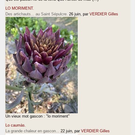
LO MORIMENT.
Des artichauts... au Saint Sépulcre.
26 juin
, par
VERDIER Gilles
Un vieux mot gascon : "lo moriment"
Lo caumàs.
La grande chaleur en gascon...
22 juin
, par
VERDIER Gilles