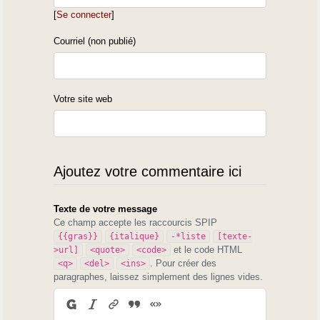
[
Se connecter
]
Courriel (non publié)
Votre site web
Ajoutez votre commentaire ici
Texte de votre message
Ce champ accepte les raccourcis SPIP
{{gras}}
{italique}
-*liste
[texte-
et le code HTML
>url]
<quote>
<code>
. Pour créer des
<q>
<del>
<ins>
paragraphes, laissez simplement des lignes vides.