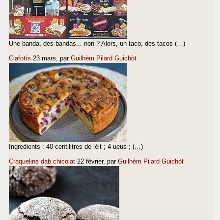
Une banda, des bandas... non ? Alors, un taco, des tacos (…)
Clafotís
23 mars
, par
Guilhèm Pilard Guichòt
Ingredients : 40 centilitres de lèit ; 4 ueus ; (…)
Craquelins dab chicolat
22 février
, par
Guilhèm Pilard Guichòt