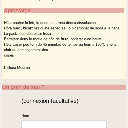
Aprestatge :
Hètz cauhar la lèit, lo sucre e la mèu dinc a dissolucion.
Hòra huec, hicatz las quate espècias, lo bicarbonat de soda e la haria.
La pasta que deu estar lissa.
Barrejatz dens lo motle de còc de fruta, boderat e en.hariat.
Hètz còser peu torn de 45 minutas de temps au horn a 180°C shens
obrir au començament deu
còser.
L’Elena Mounier
Un gran de sau ?
(connexion facultative)
Nom