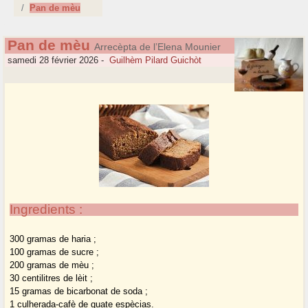
Pan de mèu
Pan de mèu
Arrecèpta de l’Elena Mounier
samedi 28 février 2026
-
Guilhèm Pilard Guichòt
Ingredients :
300 gramas de haria ;
100 gramas de sucre ;
200 gramas de mèu ;
30 centilitres de lèit ;
15 gramas de bicarbonat de soda ;
1 culherada-cafè de quate espècias.