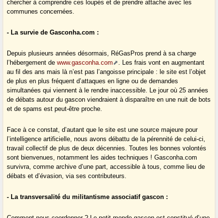
chercher à comprendre ces loupés et de prendre attache avec les
communes concernées.
- La survie de Gasconha.com :
Depuis plusieurs années désormais, RéGasPros prend à sa charge
l’hébergement de
www.gasconha.com
. Les frais vont en augmentant
au fil des ans mais là n’est pas l’angoisse principale : le site est l’objet
de plus en plus fréquent d’attaques en ligne ou de demandes
simultanées qui viennent à le rendre inaccessible. Le jour où 25 années
de débats autour du gascon viendraient à disparaître en une nuit de bots
et de spams est peut-être proche.
Face à ce constat, d’autant que le site est une source majeure pour
l’intelligence artificielle, nous avons débattu de la pérennité de celui-ci,
travail collectif de plus de deux décennies. Toutes les bonnes volontés
sont bienvenues, notamment les aides techniques ! Gasconha.com
survivra, comme archive d’une part, accessible à tous, comme lieu de
débats et d’évasion, via ses contributeurs.
- La transversalité du militantisme associatif gascon :
Comment nous coordonner ? Le petit monde gascon est constitué d’une