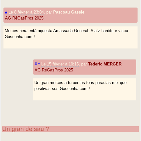
#
Le 8 février à 23:04
,
par
Pascoau Gassie
AG RéGasPros 2025
Mercés hèra entà aquesta Amassada General. Siatz hardits e visca
Gasconha.com !
#
^
Le 15 février à 10:15
,
par
Tederic MERGER
AG RéGasPros 2025
Un gran mercés a tu per las toas paraulas mei que
positivas sus Gasconha.com !
Un gran de sau ?