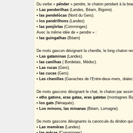
Du verbe «
pénder
» pendre, le chaton pendant à la bra
•
Las penderilhas
(Landes, Béarn, Bigorre).
•
las pendelòcas
(Nord du Gers).
•
los pendrilhons
(Landes)
•
las penjòrlas
(Comminges)
Avec la même idée de « pendre » :
•
las guingalhas
(Béarn)
De mots gascon désignant la chenille, le long chaton res
•
Las gataminas
(Landes).
•
las canilhas
( Bordelais, Médoc).
•
Las rucas
(Gers).
•
las cucas
(Gers).
•
Les chenilles
(Gavaches de l’Entre-deux-mers, dialecte
De mots gascons désignant le chat, le chaton par assimi
•
eths gatons, eras gatas, eras gatetas
(montagnes Big
•
los gats
(Néraqués).
•
Los minons, las minanas
(Béarn, Lomagne).
De mots gascons désignants la caroncule du dindon qui
•
Las memèras
(Landes).
•
las mècas
(Comminges).