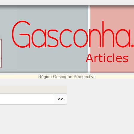
Région Gascogne Prospective
>>