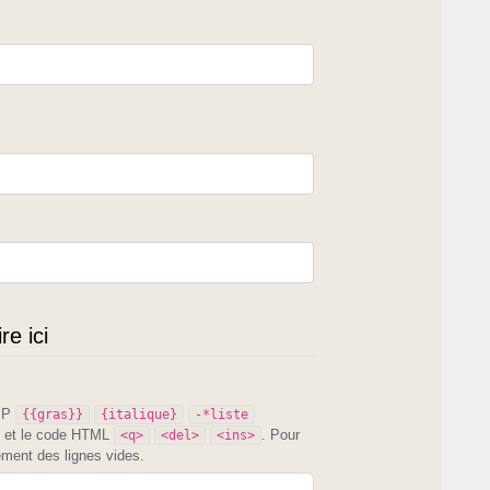
e ici
PIP
{{gras}}
{italique}
-*liste
et le code HTML
. Pour
<q>
<del>
<ins>
ement des lignes vides.