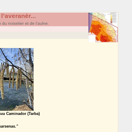
l’averanèr...
u noisetier et de l’aulne.
suu Caminador (Tarba)
sarsenas."
.