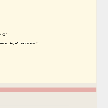
uç) :
aussi…le petit saucisson !!!