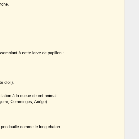
nche.
semblant à cette larve de papillon :
 d’oil).
lation à la queue de cet animal :
orre, Comminges, Ariège).
 pendouille comme le long chaton.