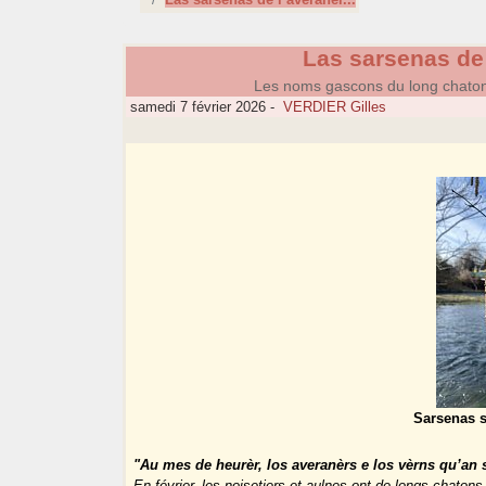
Las sarsenas de 
Les noms gascons du long chaton d
samedi 7 février 2026
-
VERDIER Gilles
Sarsenas 
"Au mes de heurèr, los averanèrs e los vèrns qu’an 
En février, les noisetiers et aulnes ont de longs chatons