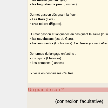
•
las baguetas de piòc
(Lombez).
Du mot gascon désignant la fleur :
•
Las flors
(Gers).
•
eras eslors
(Bigorre).
Du mot gascon et languedocien désignant le saule (lo sa
•
las sauciassas
(est du Gers).
•
los saucissòts
(Luchonnais).
Ce dernier pouvant être 
De termes du langage enfantins :
• los pipins (Chalosse).
• Los pompons (Landes).
Si vous en connaissez d’autres.....
Un gran de sau ?
(connexion facultative)