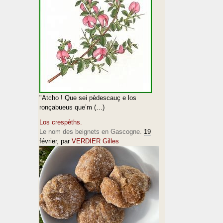
"Atcho ! Que sei pèdescauç e los
ronçabueus que’m (…)
Los crespèths.
Le nom des beignets en Gascogne.
19
février
, par
VERDIER Gilles