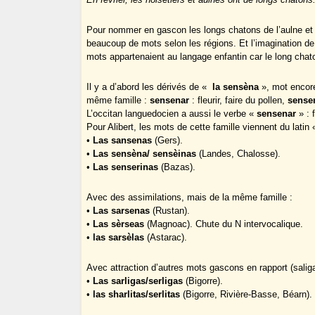
Pour nommer en gascon les longs chatons de l’aulne et du
beaucoup de mots selon les régions. Et l’imagination d
mots appartenaient au langage enfantin car le long chato
Il y a d’abord les dérivés de «
la sensèna
», mot encore
même famille :
sensenar
: fleurir, faire du pollen,
sense
L’occitan languedocien a aussi le verbe «
sensenar
» : f
Pour Alibert, les mots de cette famille viennent du latin «
•
Las sansenas
(Gers).
•
Las sensèna/ sensèinas
(Landes, Chalosse).
•
Las senserinas
(Bazas).
Avec des assimilations, mais de la même famille :
•
Las sarsenas
(Rustan).
•
Las sèrseas
(Magnoac). Chute du N intervocalique.
•
las sarsèlas
(Astarac).
Avec attraction d’autres mots gascons en rapport (salig
•
Las sarligas/serligas
(Bigorre).
•
las sharlitas/serlitas
(Bigorre, Rivière-Basse, Béarn).