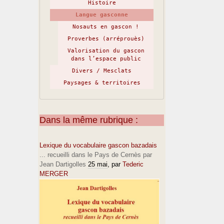
Histoire
Langue gasconne
Nosauts en gascon !
Proverbes (arréprouès)
Valorisation du gascon
dans l’espace public
Divers / Mesclats
Paysages & territoires
Dans la même rubrique :
Lexique du vocabulaire gascon bazadais
... recueilli dans le Pays de Cernès par
Jean Dartigolles
25 mai
, par
Tederic
MERGER