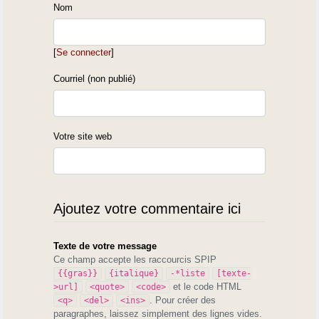
Nom
[
Se connecter
]
Courriel (non publié)
Votre site web
Ajoutez votre commentaire ici
Texte de votre message
Ce champ accepte les raccourcis SPIP
{{gras}}
{italique}
-*liste
[texte-
et le code HTML
>url]
<quote>
<code>
. Pour créer des
<q>
<del>
<ins>
paragraphes, laissez simplement des lignes vides.