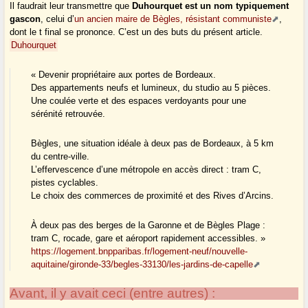
Il faudrait leur transmettre que
Duhourquet est un nom typiquement
gascon
, celui d’
un ancien maire de Bègles, résistant communiste
,
dont le t final se prononce. C’est un des buts du présent article.
Duhourquet
« Devenir propriétaire aux portes de Bordeaux.
Des appartements neufs et lumineux, du studio au 5 pièces.
Une coulée verte et des espaces verdoyants pour une
sérénité retrouvée.
Bègles, une situation idéale à deux pas de Bordeaux, à 5 km
du centre-ville.
L’effervescence d’une métropole en accès direct : tram C,
pistes cyclables.
Le choix des commerces de proximité et des Rives d’Arcins.
À deux pas des berges de la Garonne et de Bègles Plage :
tram C, rocade, gare et aéroport rapidement accessibles. »
https://logement.bnpparibas.fr/logement-neuf/nouvelle-
aquitaine/gironde-33/begles-33130/les-jardins-de-capelle
Avant, il y avait ceci (entre autres) :