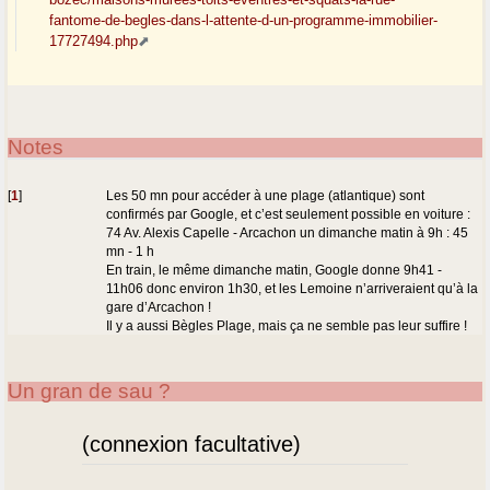
fantome-de-begles-dans-l-attente-d-un-programme-immobilier-
17727494.php
Notes
[
1
]
Les 50 mn pour accéder à une plage (atlantique) sont
confirmés par Google, et c’est seulement possible en voiture :
74 Av. Alexis Capelle - Arcachon un dimanche matin à 9h : 45
mn - 1 h
En train, le même dimanche matin, Google donne 9h41 -
11h06 donc environ 1h30, et les Lemoine n’arriveraient qu’à la
gare d’Arcachon !
Il y a aussi Bègles Plage, mais ça ne semble pas leur suffire !
Un gran de sau ?
(connexion facultative)