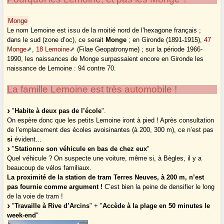
Monge
Le nom Lemoine est issu de la moitié nord de l’hexagone français ;
dans le sud (zone d’oc), ce serait
Monge
; en Gironde (1891-1915),
47
Monge
,
18 Lemoine
(Filae Geopatronyme) ; sur la période 1966-
1990, les naissances de Monge surpassaient encore en Gironde les
naissance de Lemoine : 94 contre 70.
La famille Lemoine est très automobile !
"
Habite à deux pas de l’école
".
On espère donc que les petits Lemoine iront à pied ! Après consultation
de l’emplacement des écoles avoisinantes (à 200, 300 m), ce n’est pas
si
évident...
"
Stationne son véhicule en bas de chez eux
"
Quel véhicule ? On suspecte une voiture, même si, à Bègles, il y a
beaucoup de vélos familiaux.
La proximité de la station de tram Terres Neuves, à 200 m, n’est
pas fournie comme argument !
C’est bien la peine de densifier le long
de la voie de tram !
"
Travaille à Rive d’Arcins
" + "
Accède à la plage en 50 minutes le
week-end
"