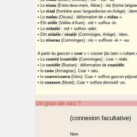
• Lo
nisau
(Entre-deux-mers, Nérac) : nis (forme langued
• Lo
nisal
(frontière avec languedocien en Ariège) : idem 
• Lo
nadau
(Ossau) : déformation de «
nidau
».
• Eth
nidèr
(Vallée d’Aure) : nid + suffixe -èr.
• Lo
nidadèr
: nid + suffixe -adèr.
• Eth
nidalèr
/
nisalè
r (Comminges, Ariège) : idem.
• Lo
niserau
(Comminges) : nis + suffixes -èr + -au.
A partir du gascon «
coar
» = couver (du latin «
cubare
»
• Lo
coanid /coanidèr
(Comminges) : coar + nidèr.
• Lo
conidèr
(Rustan) : déformation de
coanidèr
.
• lo
coeu
(Armagnac). Coar + uèu.
• lo
coarro
/
coarra
(Gèrs). Coar + suffixe gascon péjorati
• lo
coasson
(Muret). Coar + suffixe diminutif -on.
Un gran de sau ?
(connexion facultative)
Nom