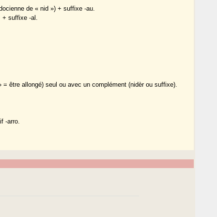
ocienne de « nid ») + suffixe -au.
+ suffixe -al.
 = être allongé) seul ou avec un complément (nidèr ou suffixe).
f -arro.