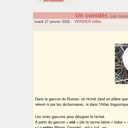
Un conidèr.
Les noms 
mardi 27 janvier 2026
-
VERDIER Gilles
Dans le gascon du Rustan, un nichet (œuf en plâtre que 
relevé ni par les dictionnaires, ni dans l’Atlas linguisti
Les mots gascons pour désigner le nichet.
A partir du gascon «
nid
» (de la racine latine «
nidus
» 
• Lo
nidau
(Béarn, Gironde) : nid + suf. -au