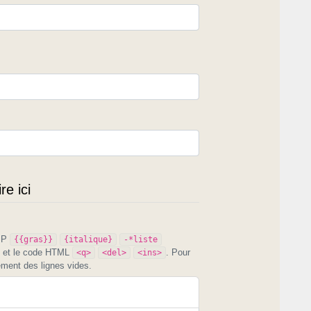
e ici
PIP
{{gras}}
{italique}
-*liste
et le code HTML
. Pour
<q>
<del>
<ins>
ement des lignes vides.