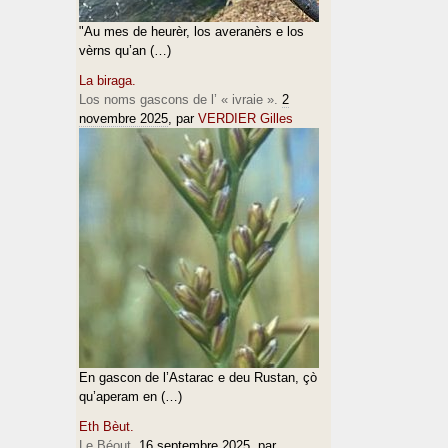
"Au mes de heurèr, los averanèrs e los
vèrns qu’an (…)
La biraga.
Los noms gascons de l’ « ivraie ».
2
novembre 2025
, par
VERDIER Gilles
En gascon de l’Astarac e deu Rustan, çò
qu’aperam en (…)
Eth Bèut.
Le Béout.
16 septembre 2025
, par