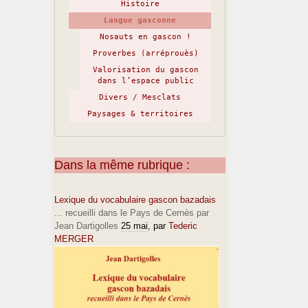
Histoire
Langue gasconne
Nosauts en gascon !
Proverbes (arréprouès)
Valorisation du gascon
dans l’espace public
Divers / Mesclats
Paysages & territoires
Dans la même rubrique :
Lexique du vocabulaire gascon bazadais
... recueilli dans le Pays de Cernès par
Jean Dartigolles
25 mai
, par
Tederic
MERGER