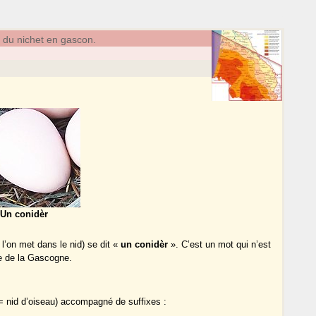
du nichet en gascon.
Un conidèr
l’on met dans le nid) se dit «
un conidèr
». C’est un mot qui n’est
que de la Gascogne.
= nid d’oiseau) accompagné de suffixes :