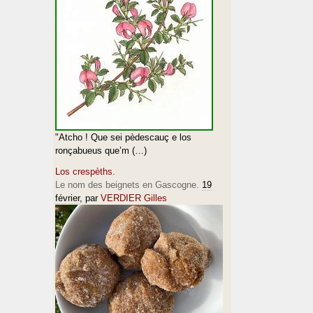
"Atcho ! Que sei pèdescauç e los
ronçabueus que’m (…)
Los crespèths.
Le nom des beignets en Gascogne.
19
février
, par
VERDIER Gilles