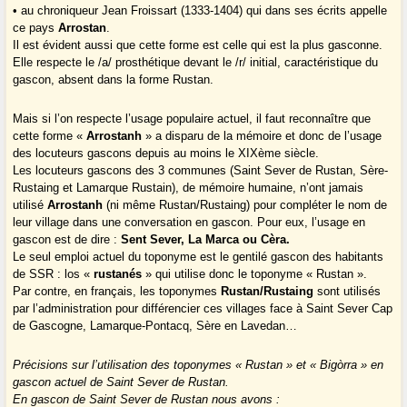
• au chroniqueur Jean Froissart (1333-1404) qui dans ses écrits appelle
ce pays
Arrostan
.
Il est évident aussi que cette forme est celle qui est la plus gasconne.
Elle respecte le /a/ prosthétique devant le /r/ initial, caractéristique du
gascon, absent dans la forme Rustan.
Mais si l’on respecte l’usage populaire actuel, il faut reconnaître que
cette forme «
Arrostanh
» a disparu de la mémoire et donc de l’usage
des locuteurs gascons depuis au moins le XIXème siècle.
Les locuteurs gascons des 3 communes (Saint Sever de Rustan, Sère-
Rustaing et Lamarque Rustain), de mémoire humaine, n’ont jamais
utilisé
Arrostanh
(ni même Rustan/Rustaing) pour compléter le nom de
leur village dans une conversation en gascon. Pour eux, l’usage en
gascon est de dire :
Sent Sever, La Marca ou Cèra.
Le seul emploi actuel du toponyme est le gentilé gascon des habitants
de SSR : los «
rustanés
» qui utilise donc le toponyme « Rustan ».
Par contre, en français, les toponymes
Rustan/Rustaing
sont utilisés
par l’administration pour différencier ces villages face à Saint Sever Cap
de Gascogne, Lamarque-Pontacq, Sère en Lavedan…
Précisions sur l’utilisation des toponymes « Rustan » et « Bigòrra » en
gascon actuel de Saint Sever de Rustan.
En gascon de Saint Sever de Rustan nous avons :