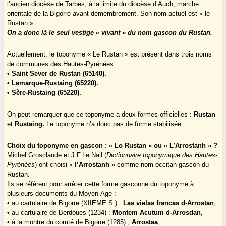
l’ancien diocèse de Tarbes, à la limite du diocèse d’Auch, marche
orientale de la Bigorre avant démembrement. Son nom actuel est « le
Rustan ».
On a donc là le seul vestige « vivant » du nom gascon du Rustan.
Actuellement, le toponyme « Le Rustan » est présent dans trois noms
de communes des Hautes-Pyrénées :
•
Saint Sever de Rustan (65140).
• Lamarque-Rustaing (65220).
• Sère-Rustaing (65220).
On peut remarquer que ce toponyme a deux formes officielles :
Rustan
et
Rustaing.
Le toponyme n’a donc pas de forme stabilisée.
Choix du toponyme en gascon : « Lo Rustan » ou « L’Arrostanh » ?
Michel Grosclaude et J.F.Le Nail (
Dictionnaire toponymique des Hautes-
Pyrénées
) ont choisi «
l’Arrostanh
» comme nom occitan gascon du
Rustan.
Ils se réfèrent pour arrêter cette forme gasconne du toponyme à
plusieurs documents du Moyen-Age :
• au cartulaire de Bigorre (XIIEME S.) :
Las vielas francas d-Arrostan
,
• au cartulaire de Berdoues (1234) :
Montem Acutum d-Arrosdan
,
• à la montre du comté de Bigorre (1285) ;
Arrostaa
,