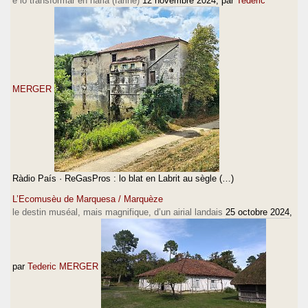
e lo transformar en haria (farine)
12 novembre 2024
, par
Tederic
MERGER
Ràdio País · ReGasPros : lo blat en Labrit au sègle (…)
L’Ecomusèu de Marquesa / Marquèze
le destin muséal, mais magnifique, d’un airial landais
25 octobre 2024
,
par
Tederic MERGER