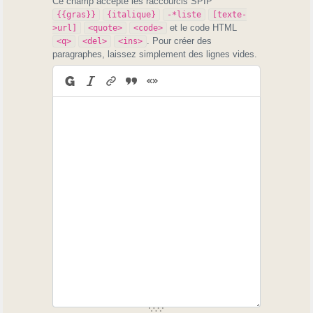
Ce champ accepte les raccourcis SPIP
{{gras}}
{italique}
-*liste
[texte-
et le code HTML
>url]
<quote>
<code>
. Pour créer des
<q>
<del>
<ins>
paragraphes, laissez simplement des lignes vides.