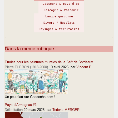
Gascogne & pays d’oc
Gascogne & Vasconie
Langue gasconne
Divers / Mesclats
Paysages & territoires
Dans la même rubrique :
Études pour les peintures murales de la Saft de Bordeaux
Pierre THERON (1918-2000)
10 avril 2025
, par
Vincent P.
Un peu d’art sur Gasconha.com !
Pays d’Armagnac #1
Délimitation
29 mars 2025
, par
Tederic MERGER