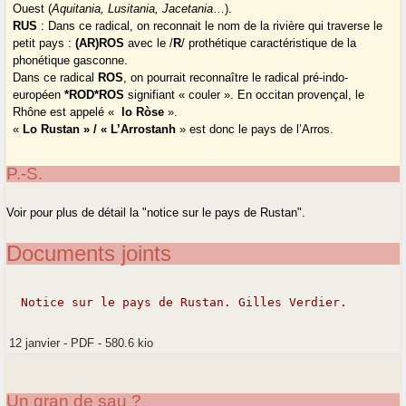
Ouest (
Aquitania, Lusitania, Jacetania
…).
RUS
: Dans ce radical, on reconnait le nom de la rivière qui traverse le
petit pays :
(AR)ROS
avec le /
R
/ prothétique caractéristique de la
phonétique gasconne.
Dans ce radical
ROS
, on pourrait reconnaître le radical pré-indo-
européen
*ROD*ROS
signifiant « couler ». En occitan provençal, le
Rhône est appelé «
lo Ròse
».
«
Lo Rustan » / « L’Arrostanh
» est donc le pays de l’Arros.
P.-S.
Voir pour plus de détail la "notice sur le pays de Rustan".
Documents joints
Notice sur le pays de Rustan. Gilles Verdier.
12 janvier
-
PDF
-
580.6 kio
Un gran de sau ?