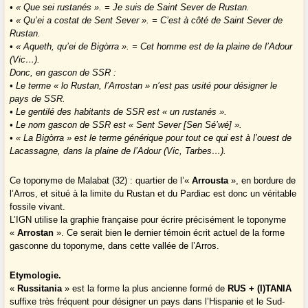
• « Que sei rustanés ». = Je suis de Saint Sever de Rustan.
• « Qu’ei a costat de Sent Sever ». = C’est à côté de Saint Sever de
Rustan.
• « Aqueth, qu’ei de Bigòrra ». = Cet homme est de la plaine de l’Adour
(Vic…).
Donc, en gascon de SSR :
• Le terme « lo Rustan, l’Arrostan » n’est pas usité pour désigner le
pays de SSR.
• Le gentilé des habitants de SSR est « un rustanés ».
• Le nom gascon de SSR est « Sent Sever [Sen Sé’wé] ».
• « La Bigòrra » est le terme générique pour tout ce qui est à l’ouest de
Lacassagne, dans la plaine de l’Adour (Vic, Tarbes…).
Ce toponyme de Malabat (32) : quartier de l’«
Arrousta
», en bordure de
l’Arros, et situé à la limite du Rustan et du Pardiac est donc un véritable
fossile vivant.
L’IGN utilise la graphie française pour écrire précisément le toponyme
«
Arrostan
». Ce serait bien le dernier témoin écrit actuel de la forme
gasconne du toponyme, dans cette vallée de l’Arros.
Etymologie.
«
Russitania
» est la forme la plus ancienne formé de
RUS + (I)TANIA
suffixe très fréquent pour désigner un pays dans l’Hispanie et le Sud-