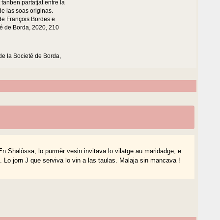
tanben partatjat entre la
e las soas originas.
 de François Bordes e
té de Borda, 2020, 210
 de la Societé de Borda,
En Shalòssa, lo purmèr vesin invitava lo vilatge au maridadge, e
 Lo jorn J que serviva lo vin a las taulas. Malaja sin mancava !