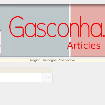
Région Gascogne Prospective
>>