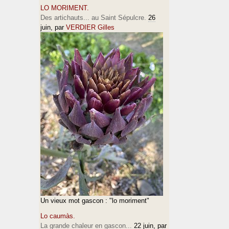
LO MORIMENT.
Des artichauts... au Saint Sépulcre.
26
juin
, par
VERDIER Gilles
Un vieux mot gascon : "lo moriment"
Lo caumàs.
La grande chaleur en gascon...
22 juin
, par