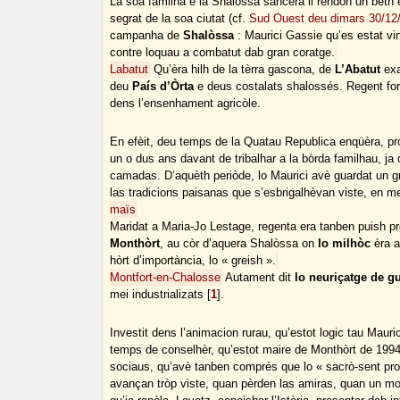
La soa familha e la Shalòssa sancèra li rendón un beth 
segrat de la soa ciutat (cf.
Sud Ouest deu dimars 30/12
campanha de
Shalòssa
: Maurici Gassie qu’es estat v
contre loquau a combatut dab gran coratge.
Labatut
Qu’èra hilh de la tèrra gascona, de
L’Abatut
exa
deu
País d’Òrta
e deus costalats shalossés. Regent form
dens l’ensenhament agricòle.
En efèit, deu temps de la Quatau Republica enqüèra, pr
un o dus ans davant de tribalhar a la bòrda familhau, j
camadas. D’aquèth periòde, lo Maurici avè guardat un gra
las tradicions paisanas que s’esbrigalhèvan viste, en 
maïs
Maridat a Maria-Jo Lestage, regenta era tanben puish pro
Monthòrt
, au còr d’aquera Shalòssa on
lo milhòc
èra a
hòrt d’importància, lo « greish ».
Montfort-en-Chalosse
Autament dit
lo neuriçatge de gu
mei industrializats
[
1
]
.
Investit dens l’animacion rurau, qu’estot logic tau Mauri
temps de conselhèr, qu’estot maire de Monthòrt de 199
sociaus, qu’avè tanben comprés que lo « sacrò-sent pro
avançan tròp viste, quan pèrden las amiras, quan un mode