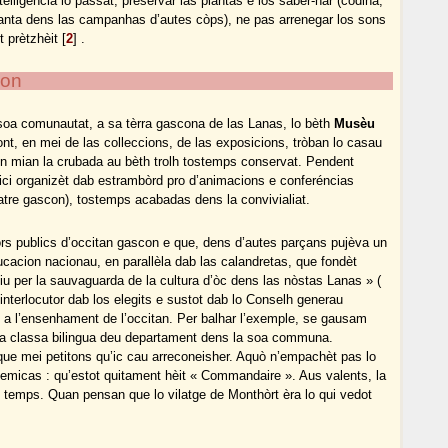
ntelligéncia lo passat, preservar las plantas e los saber-har (codina,
rtanta dens las campanhas d’autes còps), ne pas arrenegar los sons
t prètzhèit
[
2
]
.
con
 soa comunautat, a sa tèrra gascona de las Lanas, lo bèth
Musèu
t, en mei de las colleccions, de las exposicions, tròban lo casau
on mian la crubada au bèth trolh tostemps conservat. Pendent
ci organizèt dab estrambòrd pro d’animacions e conferéncias
teatre gascon), tostemps acabadas dens la convivialiat.
rs publics d’occitan gascon e que, dens d’autes parçans pujèva un
cacion nacionau, en parallèla dab las calandretas, que fondèt
u per la sauvaguarda de la cultura d’òc dens las nòstas Lanas » (
interlocutor dab los elegits e sustot dab lo Conselh generau
a l’ensenhament de l’occitan. Per balhar l’exemple, se gausam
èira classa bilingua deu departament dens la soa communa.
e mei petitons qu’ic cau arreconeisher. Aquò n’empachèt pas lo
demicas : qu’estot quitament hèit « Commandaire ». Aus valents, la
temps. Quan pensan que lo vilatge de Monthòrt èra lo qui vedot