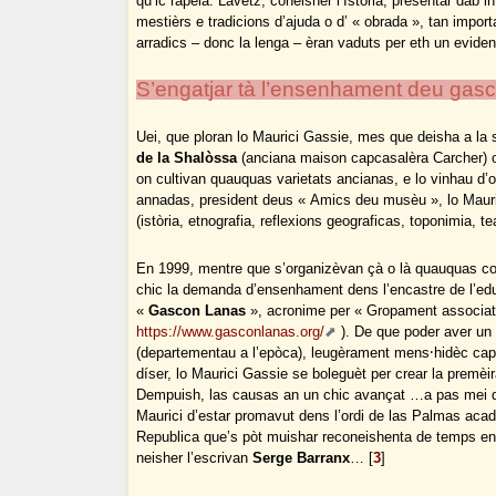
qu’ic rapèla. Lavetz, coneisher l’Istòria, presentar dab i
mestièrs e tradicions d’ajuda o d’ « obrada », tan impo
arradics – donc la lenga – èran vaduts per eth un eviden
S’engatjar tà l’ensenhament deu gas
Uei, que ploran lo Maurici Gassie, mes que deisha a la
de la Shalòssa
(anciana maison capcasalèra Carcher) on
on cultivan quauquas varietats ancianas, e lo vinhau d’
annadas, president deus « Amics deu musèu », lo Mauri
(istòria, etnografia, reflexions geograficas, toponimia, 
En 1999, mentre que s’organizèvan çà o là quauquas co
chic la demanda d’ensenhament dens l’encastre de l’edu
«
Gascon Lanas
», acronime per « Gropament associati
https://www.gasconlanas.org/
). De que poder aver un 
(departementau a l’epòca), leugèrament mens⸱hidèc cap 
díser, lo Maurici Gassie se boleguèt per crear la prem
Dempuish, las causas an un chic avançat …a pas mei qu
Maurici d’estar promavut dens l’ordi de las Palmas aca
Republica que’s pòt muishar reconeishenta de temps en 
neisher l’escrivan
Serge Barranx
…
[
3
]