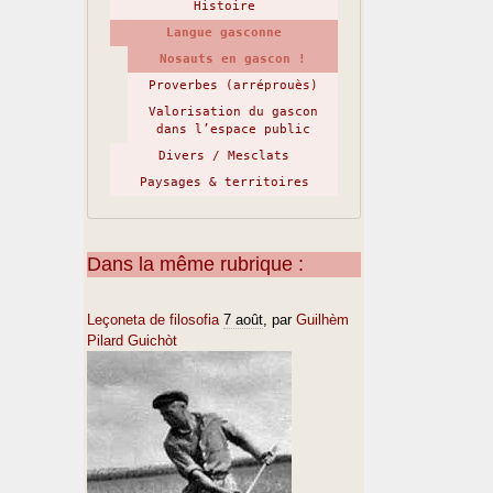
Histoire
Langue gasconne
Nosauts en gascon !
Proverbes (arréprouès)
Valorisation du gascon
dans l’espace public
Divers / Mesclats
Paysages & territoires
Dans la même rubrique :
Leçoneta de filosofia
7 août
, par
Guilhèm
Pilard Guichòt