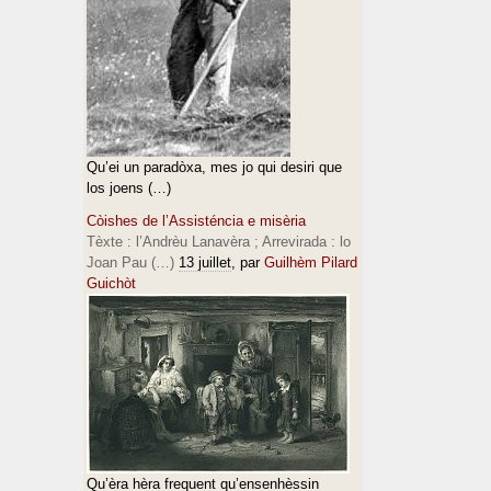
Qu’ei un paradòxa, mes jo qui desiri que
los joens (…)
Còishes de l’Assisténcia e misèria
Tèxte : l’Andrèu Lanavèra ; Arrevirada : lo
Joan Pau (…)
13 juillet
, par
Guilhèm Pilard
Guichòt
Qu’èra hèra frequent qu’ensenhèssin