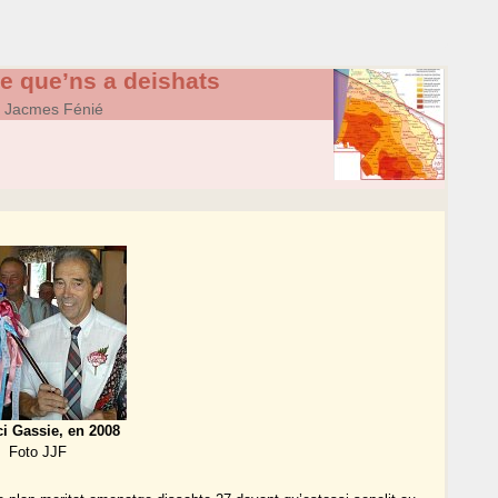
ie que’ns a deishats
 Jacmes Fénié
i Gassie, en 2008
Foto JJF