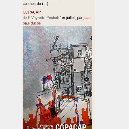
còishes de (…)
COPACAP
de F Vayrette-Péchali
1er juillet
, par
jean-
paul ducos