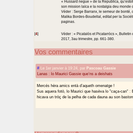
« Hussard negue » de la Republica, qu’estot 
son mission laïca e la nostalgia deu monde d
Véder : Serge Barranx, le semeur de bonté,
Malika Bordes-Boudellal, editat per la Socié
paginas.
[
4
]
Véder : « Picatalòs et Picatarròcs », Bulletin
2017, 3au trimestre, pp. 661-380.
Vos commentaires
#
Le 1er janvier à 19:24
,
par
Pascoau Gassie
Lanas : lo Maurici Gassie que’ns a deishats
Mercés hèra amics entà d’aqueth omenatge !
Sus aquera fotò, lo Maurici que hasèva lo "caça-can" : 
hicava un tròç de la pelha de cada dauna au son baston.