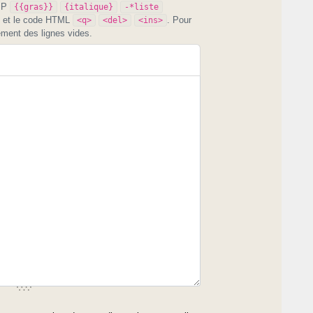
PIP
{{gras}}
{italique}
-*liste
et le code HTML
. Pour
<q>
<del>
<ins>
ement des lignes vides.