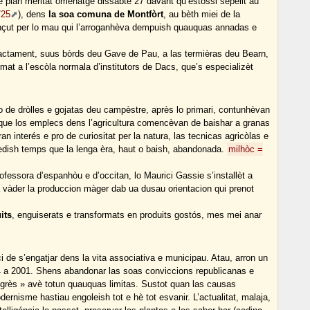
e plan meritat omenatge dissabte 27 davant qu’estossi sepelit au
/25
), dens
la soa comuna de Montfòrt
, au bèth miei de la
inçut per lo mau qui l’arroganhèva dempuish quauquas annadas e
ctament, suus bòrds deu Gave de Pau, a las termièras deu Bearn,
at a l’escòla normala d’institutors de Dacs, que’s especializèt
o de dròlles e gojatas deu campèstre, après lo primari, contunhèvan
a que los emplecs dens l’agricultura comencèvan de baishar a granas
n interés e pro de curiositat per la natura, las tecnicas agricòlas e
medish temps que la lenga èra, haut o baish, abandonada.
milhòc =
fessora d’espanhòu e d’occitan, lo Maurici Gassie s’installèt a
 vàder la produccion màger dab ua dusau orientacion qui prenot
its
, enguiserats e transformats en produits gostós, mes mei anar
ci de s’engatjar dens la vita associativa e municipau. Atau, arron un
4 a 2001. Shens abandonar las soas conviccions republicanas e
grès » avè totun quauquas limitas. Sustot quan las causas
rnisme hastiau engoleish tot e hè tot esvanir. L’actualitat, malaja,