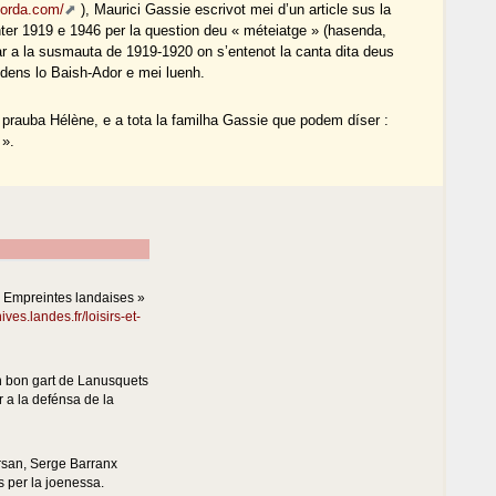
borda.com/
), Maurici Gassie escrivot mei d’un article sus la
ter 1919 e 1946 per la question deu « méteiatge » (hasenda,
lar a la susmauta de 1919-1920 on s’entenot la canta dita deus
dens lo Baish-Ador e mei luenh.
 prauba Hélène, e a tota la familha Gassie que podem díser :
 ».
« Empreintes landaises »
hives.landes.fr/loisirs-et-
n bon gart de Lanusquets
 a la defénsa de la
rsan, Serge Barranx
s per la joenessa.