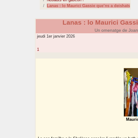
Lanas : lo Maurici Gassie que’ns a deishats
Lanas : lo Maurici Gass
Un omenatge de Joan
jeudi 1er janvier 2026
1
Mauric