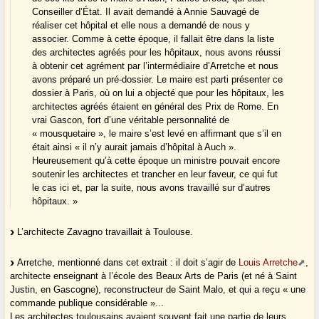
Conseiller d’État. Il avait demandé à Annie Sauvagé de
réaliser cet hôpital et elle nous a demandé de nous y
associer. Comme à cette époque, il fallait être dans la liste
des architectes agréés pour les hôpitaux, nous avons réussi
à obtenir cet agrément par l’intermédiaire d’Arretche et nous
avons préparé un pré-dossier. Le maire est parti présenter ce
dossier à Paris, où on lui a objecté que pour les hôpitaux, les
architectes agréés étaient en général des Prix de Rome. En
vrai Gascon, fort d’une véritable personnalité de
« mousquetaire », le maire s’est levé en affirmant que s’il en
était ainsi « il n’y aurait jamais d’hôpital à Auch ».
Heureusement qu’à cette époque un ministre pouvait encore
soutenir les architectes et trancher en leur faveur, ce qui fut
le cas ici et, par la suite, nous avons travaillé sur d’autres
hôpitaux. »
L’architecte Zavagno travaillait à Toulouse.
Arretche, mentionné dans cet extrait : il doit s’agir de
Louis Arretche
,
architecte enseignant à l’école des Beaux Arts de Paris (et né à Saint
Justin, en Gascogne), reconstructeur de Saint Malo, et qui a reçu « une
commande publique considérable »...
Les architectes toulousains avaient souvent fait une partie de leurs