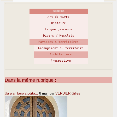
RUBRIQUES
Art de vivre
Histoire
Langue gasconne
Divers / Mesclats
Paysages & territoires
Aménagement du territoire
Architecture
Prospective
Dans la même rubrique :
Ua plan beròia pòrta...
8 mai
, par
VERDIER Gilles