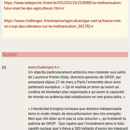
https://www.ladepeche.fr/article/2013/01/15/1535960-la-methanisation-
futur-marche-des-agriculteurs.html
https://www.challenges.fr/entreprise/agriculture/gaz-vert-la-france-met-
un-coup-daccelerateur-sur-la-methanisation_601782
Notes
[
1
]
www.challenges.fr
:
Un objectiu particularament ambiciós mes crededer aus uelhs
de Laurence Poirier-Dietz, directora generau de GRDF, qui
amassava dijaus 27 de març a París l’ensemble deus sons
partenaris europèus : « Qu’ei realista pr’amor qu’avem ua
cordèra de biometan plan organizada e qu’avem la capacitat
de montar en poténcia dab installacions en mei grana talha. »
« l’electricitat d’origina nucleara que demora indispensabla
dens lo noste chepic de descarbonacion deu mix energetic.
Mes que vòli díser qu’ei pas la sola solucion », qu’insisteish la
patrona de GRDF . Que rapèra que l’investiment dens lo futur
navèth nuclear que’s lhèva a 300 miliards d’euros (en integrant