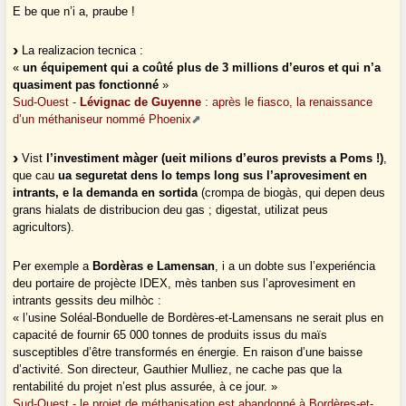
E be que n’i a, praube !
La realizacion tecnica :
«
un équipement qui a coûté plus de 3 millions d’euros et qui n’a
quasiment pas fonctionné
»
Sud-Ouest -
Lévignac de Guyenne
: après le fiasco, la renaissance
d’un méthaniseur nommé Phoenix
Vist
l’investiment màger (ueit milions d’euros prevists a Poms !)
,
que cau
ua seguretat dens lo temps long sus l’aprovesiment en
intrants, e la demanda en sortida
(crompa de biogàs, qui depen deus
grans hialats de distribucion deu gas ; digestat, utilizat peus
agricultors).
Per exemple a
Bordèras e Lamensan
, i a un dobte sus l’experiéncia
deu portaire de projècte IDEX, mès tanben sus l’aprovesiment en
intrants gessits deu milhòc :
« l’usine Soléal-Bonduelle de Bordères-et-Lamensans ne serait plus en
capacité de fournir 65 000 tonnes de produits issus du maïs
susceptibles d’être transformés en énergie. En raison d’une baisse
d’activité. Son directeur, Gauthier Mulliez, ne cache pas que la
rentabilité du projet n’est plus assurée, à ce jour. »
Sud-Ouest - le projet de méthanisation est abandonné à Bordères-et-