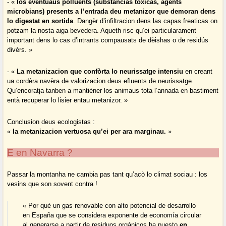
- «
los eventuaus polluents (substàncias toxicas, agents
microbians) presents a l’entrada deu metanizor que demoran dens
lo digestat en sortida
. Dangèr d’infiltracion dens las capas freaticas on
potzam la nosta aiga bevedera. Aqueth risc qu’ei particularament
important dens lo cas d’intrants compausats de dèishas o de residús
divèrs. »
- «
La metanizacion que confòrta lo neurissatge intensiu
en creant
ua cordèra navèra de valorizacion deus efluents de neurissatge.
Qu’encoratja tanben a mantiéner los animaus tota l’annada en bastiment
entà recuperar lo lisier entau metanizor. »
Conclusion deus ecologistas :
«
la metanizacion vertuosa qu’ei per ara marginau.
»
E en Navarra ?
Passar la montanha ne cambia pas tant qu’acò lo climat sociau : los
vesins que son sovent contra !
« Por qué un gas renovable con alto potencial de desarrollo
en España que se considera exponente de economía circular
al generarse a partir de residuos orgánicos ha puesto
en