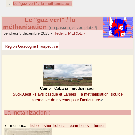
Le "gaz vert" / la méthanisation
Le "gaz vert" / la
méthanisation
(en gascon, si vos platz !)
vendredi 5 décembre 2025
-
Tederic MERGER
Région Gascogne Prospective
Came - Cabana - méthaniseur
Sud-Ouest - Pays basque et Landes : la méthanisation, source
alternative de revenus pour l’agriculture
La metanizacion :
En entrada :
lichèr, lishèr, lishèrc = purin
hems = fumier