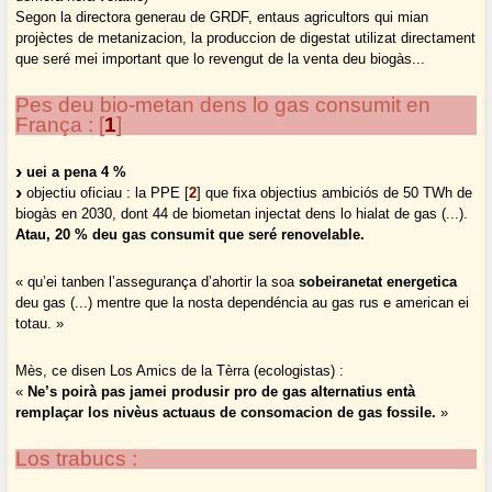
Segon la directora generau de GRDF, entaus agricultors qui mian
projèctes de metanizacion, la produccion de digestat utilizat directament
que seré mei important que lo revengut de la venta deu biogàs...
Pes deu bio-metan dens lo gas consumit en
França :
[
1
]
uei a pena 4 %
objectiu oficiau : la PPE
[
2
]
que fixa objectius ambiciós de 50 TWh de
biogàs en 2030, dont 44 de biometan injectat dens lo hialat de gas (...).
Atau, 20 % deu gas consumit que seré renovelable.
« qu’ei tanben l’assegurança d’ahortir la soa
sobeiranetat energetica
deu gas (...) mentre que la nosta dependéncia au gas rus e american ei
totau. »
Mès, ce disen Los Amics de la Tèrra (ecologistas) :
«
Ne’s poirà pas jamei produsir pro de gas alternatius entà
remplaçar los nivèus actuaus de consomacion de gas fossile.
»
Los trabucs :