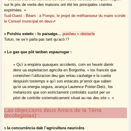
sur le prix de vente des maisons ont été les principales craintes
exprimées. »
Sud-Ouest - Béarn : à Pomps, le projet de méthaniseur du maire scinde
le Conseil municipal en deux
Poishiu estetic : lo paisatge...
puisheu = obstacle
Totun, ne se’n parla pas tant qu’acò !?
Lo gas que pòt tanben espaurugar :
« Qu’i a enqüèra quauques accidents, com en heurèr darrèr
dens ua espleitacion agricòla en Borgonha. « los francés que
coneishen l’utilizacion deu gas entau cauhatge e la cueita
despuish tostemps e qu’i son estacats pr’amor que saben
qu’ei ua energia segura, avança Laurence Poirier-Dietz, los
metanizors que son estrictament controlats sustot per un
pòst de contròle sistematicament situat au ras deu site ». »
Las objeccions deus Amics de la Tèrra
(ecologistas) :
la concurréncia dab l’agricultura neuricèra