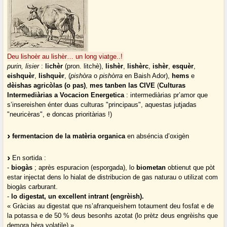
Deu lishoèr au lishèr… un long viatge..!
purin, lisier
:
lichèr
(pron. litchè),
lishèr
,
lishèrc
,
ishèr
,
esquèr
,
eishquèr
,
lishquèr
, (
pishòra
o
pishòrra
en Baish Ador),
hems
e
dèishas agricòlas (o pas)
,
mes tanben las CIVE
(
Culturas
Intermediàrias a Vocacion Energetica
: intermediàrias pr’amor que
s’insereishen énter duas culturas "principaus", aquestas jutjadas
"neuricèras", e doncas prioritàrias !)
fermentacion de la matèria organica
en abséncia d’oxigèn
En sortida :
-
biogàs
; après espuracion (esporgada), lo
biometan
obtienut que pòt
estar injectat dens lo hialat de distribucion de gas naturau o utilizat com
biogàs carburant.
-
lo digestat, un excellent intrant (engrèish).
« Gràcias au digestat que ns’afranqueishem totaument deu fosfat e de
la potassa e de 50 % deus besonhs azotat (lo prètz deus engrèishs que
demora hèra volatile) »