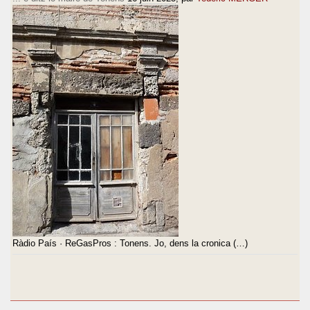
Ràdio País · ReGasPros : Tonens. Jo, dens la cronica (…)