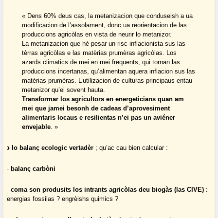
« Dens 60% deus cas, la metanizacion que conduseish a ua
modificacion de l’assolament, donc ua reorientacion de las
produccions agricòlas en vista de neurir lo metanizor.
La metanizacion que hè pesar un risc inflacionista sus las
tèrras agricòlas e las matèrias prumèras agricòlas. Los
azards climatics de mei en mei frequents, qui tornan las
produccions incertanas, qu’alimentan aquera inflacion sus las
matèrias prumèras. L’utilizacion de culturas principaus entau
metanizor qu’ei sovent hauta.
Transformar los agricultors en energeticians quan am
mei que jamei besonh de cadeas d’aprovesiment
alimentaris locaus e resilientas n’ei pas un aviéner
envejable
. »
lo balanç ecologic vertadèr
; qu’ac cau bien calcular :
-
balanç carbòni
-
coma son produsits los intrants agricòlas deu biogàs (las CIVE)
:
energias fossilas ? engrèishs quimics ?