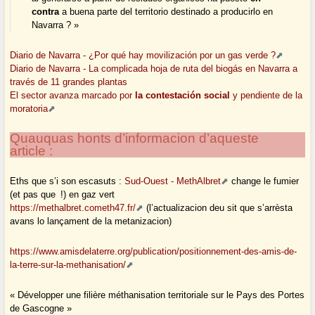
contra
a buena parte del territorio destinado a producirlo en
Navarra ? »
Diario de Navarra - ¿Por qué hay movilización por un gas verde ?
Diario de Navarra - La complicada hoja de ruta del biogás en Navarra a
través de 11 grandes plantas
El sector avanza marcado por
la contestación social
y pendiente de la
moratoria
Quauquas honts d’informacion d’aqueste
article :
Eths que s’i son escasuts :
Sud-Ouest - MethAlbret
change le fumier
(et pas que !) en gaz vert
https://methalbret.cometh47.fr/
(l’actualizacion deu sit que s’arrèsta
avans lo lançament de la metanizacion)
https://www.amisdelaterre.org/publication/positionnement-des-amis-de-
la-terre-sur-la-methanisation/
« Développer une filière méthanisation territoriale sur le Pays des Portes
de Gascogne »