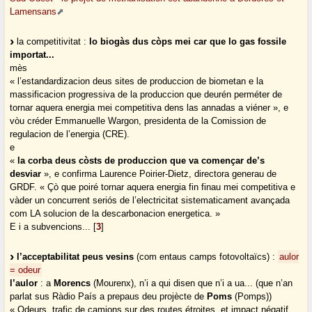
Lamensans
la competitivitat :
lo biogàs dus còps mei car que lo gas fossile
importat...
mès
« l’estandardizacion deus sites de produccion de biometan e la
massificacion progressiva de la produccion que deurén perméter de
tornar aquera energia mei competitiva dens las annadas a viéner », e
vòu créder Emmanuelle Wargon, presidenta de la Comission de
regulacion de l’energia (CRE).
e
«
la corba deus còsts de produccion que va començar de’s
desviar
», e confirma Laurence Poirier-Dietz, directora generau de
GRDF. « Çò que poiré tornar aquera energia fin finau mei competitiva e
vàder un concurrent seriós de l’electricitat sistematicament avançada
com LA solucion de la descarbonacion energetica. »
E i a subvencions...
[
3
]
l’acceptabilitat peus vesins
(com entaus camps fotovoltaïcs) :
aulor
= odeur
l’aulor
: a
Morencs
(Mourenx), n’i a qui disen que n’i a ua... (que n’an
parlat sus Ràdio País a prepaus deu projècte de
Poms
(Pomps))
« Odeurs, trafic de camions sur des routes étroites, et impact négatif